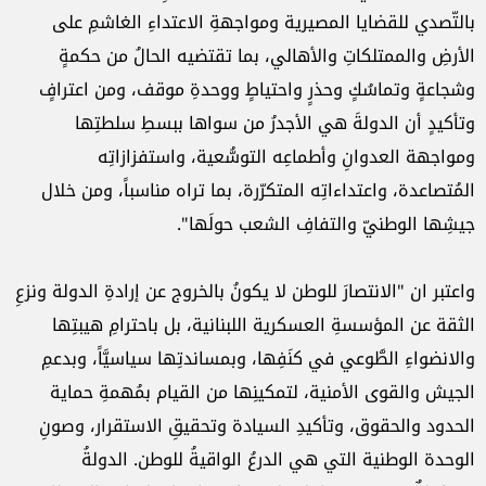
بالتّصدي للقضايا المصيرية ومواجهةِ الاعتداءِ الغاشمِ على
الأرضِ ‏والممتلكاتِ‎ ‎والأهالي، بما تقتضيه الحالُ من حكمةٍ
وشجاعةٍ وتماسُكٍ‎ ‎وحذرٍ واحتياطٍ ووحدةِ موقف، ومن اعترافٍ
‏وتأكيدٍ أن الدولةَ هي الأجدرُ من سواها ببسطِ سلطتِها
ومواجهة العدوانِ‎ ‎وأطماعِه التوسُّعية، واستفزازاتِه
‏المُتصاعدة، واعتداءاتِه المتكرّرة، بما تراه مناسباً، ومن خلال
جيشِها الوطنيّ والتفافِ الشعب حولَها".‏
واعتبر ان "الانتصارَ للوطن لا يكونُ بالخروج عن إرادةِ الدولة ونزعِ
الثقة عن المؤسسةِ العسكرية اللبنانية، بل باحترامِ ‏هيبتِها
والانضواءِ الطَّوعي في كنَفِها، وبمساندتِها سياسيَّاً، وبدعمِ
الجيش والقوى الأمنية، لتمكينِها من القيام بمُهمةِ ‏حماية
الحدود والحقوق، وتأكيدِ السيادة وتحقيقِ الاستقرار، وصونِ
الوحدة الوطنية التي هي الدرعُ الواقيةُ‎ ‎للوطن.‏ الدولةُ