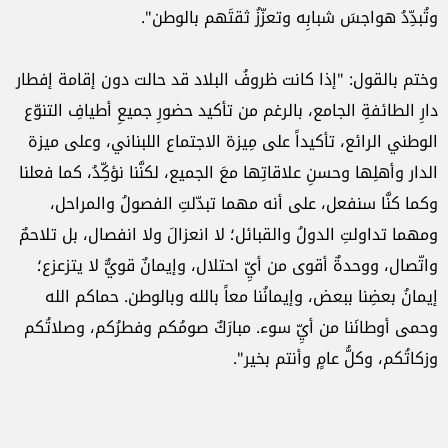
وتُبدِّدُ هواجسَ شبابِه وتعزّزُ ثقتَهم بالوطن".‏
وختم بالقول: "إذا كانت ظروفُ البلاد قد حالت دون إقامة إفطار
دارِ الطائفةِ الجامع، بالرغم من تأكيد حضورِ ‏جميعِ أطيافِ التنوّع
الوطني الرائع، تأكيداً على مِيزة الاجتماع اللبناني، وعلى ميزة
الدار وأهلِها وحسنِ علاقاتِها ‏معَ الجميع، لكنَّنا نؤكِّدُ، كما فعلنا
وكما كنَّا سنفعل، على أنه مهما تبدّلتِ الفصولُ والمراحل،
ومهما تداولتِ الدولُ ‏والقبائل؛ لا انعزالَ ولا انفصال، بل تلاحمٌ
واتّصال، ووحدةٌ أقوى من أيِّ احتلال، وإيمانٌ قويٌّ لا يتزعزع؛
إيمانُ ‏بعضِنا ببعض، وإيمانُنا معاً بالله وبالوطن. حماكم الله
وحمى أوطانَنا من أيِّ سوء. مبارَكٌ صومُكم وفطرُكم، ‏وصلاتُكم
وزكاتُكم، وكلُّ عامٍ وأنتم بخير".‏