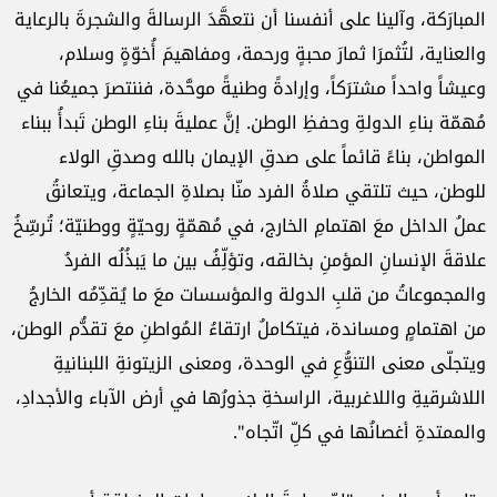
المبارَكة، وآلينا على أنفسنا أن نتعهَّدَ الرسالةَ والشجرةَ بالرعاية
والعناية، لتُثمرَا ثمارَ محبةٍ ورحمة،‎ ‎ومفاهيمَ أُخوّةٍ وسلام،
وعيشاً واحداً مشترَكاً، وإرادةً وطنيةً موحَّدة، فننتصرَ جميعُنا في
مُهمّة بناءِ الدولةِ وحفظِ ‏الوطن. إنَّ عمليةَ بناءِ الوطن تَبدأُ ببناء
المواطن، بناءً قائماً على صدقِ الإيمان بالله وصدقِ الولاء
للوطن، حيث تلتقي ‏صلاةُ الفرد منّا بصلاةِ الجماعة، ويتعانقُ
عملُ الداخل معَ اهتمامِ‎ ‎الخارج، في مُهمّةٍ روحيّةٍ ووطنيّة؛ تُرسِّخُ
علاقةَ ‏الإنسانِ المؤمنِ بخالقه، وتؤلِّفُ بين ما يَبذُلُه الفردُ
والمجموعاتُ من قلبِ الدولة والمؤسسات معَ ما يُقدِّمُه الخارجُ
‏من اهتمامٍ ومساندة، فيتكاملُ ارتقاءُ المُواطنِ معَ تقدُّم الوطن،
ويتجلّى معنى التنوُّعِ في الوحدة، ومعنى الزيتونةِ ‏اللبنانيةِ
اللاشرقيةِ واللاغربية، الراسخةِ جذورُها في أرض الآباء والأجدادِ،
والممتدةِ أغصانُها في كلِّ اتّجاه".‏