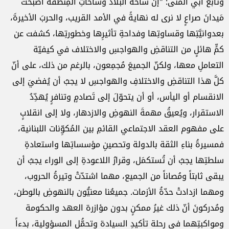
وتابع أبي المنى: "إنّ ساحةَ البلاد وساحاتِ المِنطقة أصبحت
مَيدانَ صراعٍ لا نرى له نهايةً في الأمد ‏القريب، والحربَ الأخيرةَ،
بعدوانيَّتِها وقساوتِها وفداحةِ تأثيرِها وخطورتِها، كشفت عن
كمٍّ هائلٍ من التناقضِ ‏والهواجسِ والاختلاف في كيفيّة
التعاملِ معها، ولكنّ الجميعَ مُجمِعون، بالرغم من ذلك، على أنّ
كلَّ هذا التناقضِ ‏والاختلافِ والهواجسِ لا يجبُ أن يُفضيَ إلى
الانقسام أو اليأس، أو أن يتحوّلَ إلى تَصادمٍ وتنافرٍ‎ ‎يُهدِّدُ
الاستقرار، ‏ويُعيقُ مهمةَ النهوضِ والازدهار، ولا إلى انقلابٍ
على مفهوم العقد الاجتماعي القائمِ بين المُكوِّنات اللبنانية،
‏فمسيرةُ بناءِ الثقة بالدولة وتحصينِ مؤسساتِها واستعادةِ
سلطتِها يجبُ أن تُستكمَل، وقرارُ اللاعودةِ إلى الوراء ‏يجبُ أن
يبقى ثابتاً ومُصاناً من الجميع، مهما اشتدّتْ وتيرةُ الحروب،
ومهما ازدادتْ حدّةُ الأزمات. جميعُنا ‏معنيُّون بالنهوضِ بالوطن،
ومُدركونَ أنّ ذلك غيرُ ممكنٍ بدون مؤازرة العهد والحكومة
ومواكبتِهما في رحلة ‏تأكيدِ السيادة وتحمُّلِ المسؤولية، بدءاً