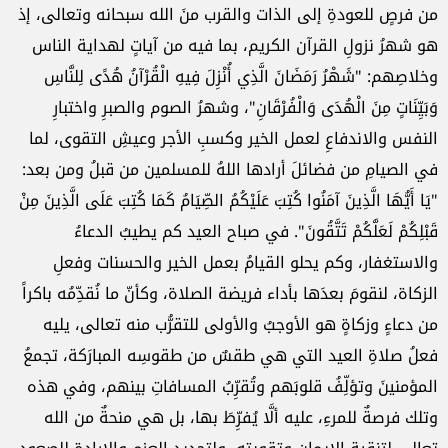
من فرصٍ ‏للعودةِ إلى الذات والقرب منَ الله سبحانه وتعالى، إذ
هو شهرُ نزولِ القرآن الكريم، بما فيه من آياتٍ لهداية الناس
‏وخلاصِهم: "شَهْرُ رَمَضَانَ الَّذِي أُنْزِلَ فِيهِ الْقُرْآنُ هُدًى لِلنَّاسِ
وَبَيِّنَاتٍ مِنَ الْهُدَى وَالْفُرْقَانِ"، وشهرُ الصوم ‏والصبرِ واختبارِ
النفس والاندفاعِ لعمل الخير وكسبِ الأجر وعيشِ التقوى، لما
في الصيامِ من فضائلَ أرادها اللهُ ‏للمسلمين من قبلُ ومن بعد:
"يَا أَيُّهَا الَّذِينَ آمَنُوا كُتِبَ عَلَيْكُمُ الصِّيَامُ كَمَا كُتِبَ عَلَى الَّذِينَ مِنْ
قَبْلِكُمْ لَعَلَّكُمْ تَتَّقُونَ". ‏في صباح العيد كم يطيبُ الدعاءُ
والاستغفار، وكم يحلو القيامُ بعمل الخير والحسنات وفعلِ
الزكاة، لنقومَ بعدَها ‏بأداء فريضة الصلاة، وكأنّ ما نُقدِّمُه باكراً
من دعاءٍ وزكاةٍ هو الأوجبُ والأولى للتقرُّب منه تعالى، يليه
فعلُ ‏صلاةِ العيد التي هي طقسٌ من طقوسِه المبارَكة، تجمعُ
المؤمنينَ وتؤلِّفُ قلوبَهم وتُقرِّبُ المسافاتِ بينهم، وفي هذه
‏وتلك فرصةٌ للمرءِ، عليه ألَّا يُفرِّطَ بها، بل هي منحةٌ من الله