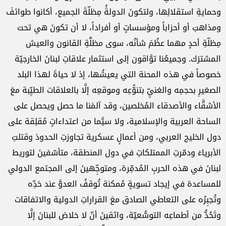
وحمايةِ استقلالِها، ‏ولتكونَ الدولةَُ مِظلّةَ الجميع، أكانوا طوائفَ
ومذاهبَ أو أحزاباً ومؤسساتٍ أو أفراداً، لا أن تكونَ هي تحت
‏مِظلّةِ أحدٍ مهما عظُمَ شأنُه، سوى مظلَّةِ القانون والعيش
المشترَك. وجميعُنا توَّاقون إلى استثمار علاقاتِ لبنانَ ‏الخارجيّة
خصوصاً في هذه المحنة التي يعيشُها، إذ لا حياةَ لهذا البلد
الصغيرِ بحجمِه والغنيِّ بتنوُّعِه وموقعِه إلَّا ‏بالعلاقات الطيِّبة معَ
الأشقَّاء والأصدقاء المُخلصين، وقد آلمَنا ما حصل ويحصل على
الساحة العربية والإسلامية، ‏ولا سيَّما من اعتداءاتٍ مُقلِقة على
دول الخليج العربي، ومن أعمالٍ عسكرية تجاوزتِ الحدودَ وقتلتِ
الأبرياءَ ‏ودمّرتِ الممتلكاتِ في دول المنطقة، متأسّفينَ لتوريط
لبنانَ في هذه الحربِ المُدمِّرة، ومتوجِّهينَ إلى المجتمع ‏الدولي
للمساعدة في إيجاد تسويةٍ مُمكنة تُوقفُ العدوَّ عند حَدِّه
وتُجبِرُه على التعاطي الصادق معَ القراراتِ الدولية ‏والاتفاقات
وتَحُدُّ من أطماعِه التوسُّعيّة، واثقينَ أنّ لا خلاصَ للبنانَ إلَّا