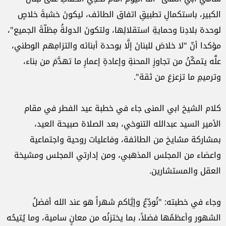
الكبير، باستكمالِ تطبيقِ اتفاق الطائف، ليكونَ خشبةَ خلاصٍ
لوحدة بلادِنا وحمايةِ استقلالِها، ولتكونَ ‏الدولةُ مِظلّةَ الجميع"،
مؤكدا أنّ "لا خلاصَ للبنانَ إلَّا بوحدة أبنائه والتزامِهم الوطني،
علَّه يتمكّنُ من تجاوزِ ‏المحنةِ وإعادةِ إعمارِ ما تهدَّمَ من بناء،
وترميمِ ما تزعزعَ من ثقة".‏
كلام الشيخ ابي المنى جاء في خطبة عيد الفطر في مقام
الأمير السيد عبدالله التنوخي، بعد الصلاة ‏صبيحة العيد،
بمشاركة مشايخ من الطائفة، وفاعليات روحية واجتماعية
واعضاء من المجلس المذهبي، ومن ‏إدارتي المجلس ومشيخة
العقل والمستشارين.‏
وجاء في خطبته: "نُودِّعُ وإيَّاكم شهراً هو عند الله أفضلُ
الشهور وأعظمُها فضلاً، بما يختزنُه من معانٍ سامية، وما يُتيحُه