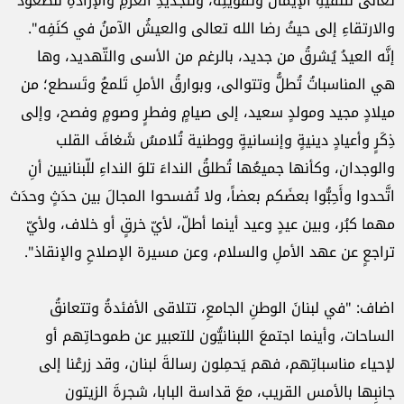
تعالى لتنقيةِ الإيمان وتقويتِه، ولتجديدِ العزمِ والإرادةِ ‏للصعود
والارتقاءِ إلى حيثُ رضا الله تعالى والعيشُ الآمنُ في كنَفِه".
إنَّه العيدُ يُشرقُ من جديد، بالرغم من ‏الأسى والتّهديد، وها
هي المناسباتُ تُطلُّ وتتوالى، وبوارقُ الأملِ تَلمعُ وتَسطع؛ من
ميلادٍ مجيد ومولدٍ سعيد، إلى ‏صيامٍ وفطرٍ وصومٍ وفصح، وإلى
ذِكَرٍ وأعيادٍ دينيةٍ وإنسانيةٍ ووطنية تُلامسُ شَغافَ القلب
والوجدان، وكأنها ‏جميعُها تُطلقُ النداءَ تلوَ النداءِ للّبنانيين أنِ
اتَّحدوا وأَحِبُّوا بعضَكم بعضاً، ولا تُفسحوا المجالَ بين حدَثٍ وحدَث
‏مهما كبُر، وبين عيدٍ وعيد أينما أطلّ، لأيّ خرقٍ أو خلاف، ولأيّ
تراجعٍ عن عهد الأملِ والسلام، وعن مسيرة ‏الإصلاحِ والإنقاذ".‏
اضاف: "في لبنانَ الوطنِ الجامعِ، تتلاقى الأفئدةُ وتتعانقُ
الساحات، وأينما اجتمعَ اللبنانيُّون للتعبير عن طموحاتِهم ‏أو
لإحياء مناسباتِهم، فهم يَحمِلون رسالةَ لبنان، وقد زرعْنا‎ ‎إلى
جانبِها بالأمس القريب، معَ قداسة البابا، شجرةَ ‏الزيتون