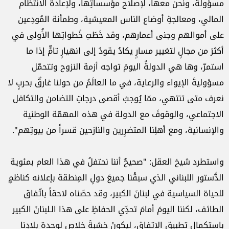
مسؤولةٌ، ونحن معها، لإصلاح مؤسساتِها، ولإعادة الانتظام
المالي، ومعالجةِ أوضاع الناس المعيشية، ‏وطمأنة المُودِعين
على أموالهم وجنى أعمارهم، وقد خَطَتِ خُطواتِها الأُولى في
أكثرَ من مجالٍ لتغيير مسارٍ يكادُ ‏يقودُ إلى انهيارٍ تامٍّ إذا ما
استمرّ، وها هي الدولةُ اليومَ تواجه أزمة النزوح وتتحمّل
مسؤوليةَ الإيواء والرعاية، ‏في ما العالَمُ من حولنا غارقٌ بحربٍ لا
نعرف متى تنتهي، ممّا يُوجبُ أقصى درجاتِ التضامن والتكافل
‏الاجتماعي، والوقوفَ مع الدولة في هذه المهمّة الوطنية
والإنسانية، ومع أهلِنا المتضرِرين والنازحين قسراً من ‏بيوتِهم".‏
واستطرد شيخ العقل: "صحيحٌ أننا نحتفلُ في هذا العام بمئوية
الدُّستور اللبناني الذي سبقْنا جميعَ دولِ ‏المِنطقة بإعلانه كناظمٍ
للحياة السياسية في لبنانَ الكبير، وقد حصّناه لاحقاً باتّفاق
الطائف، لكننا اليومَ أمامَ تحدِّي ‏الحفاظِ على هذا الـلبنانَ الكبير
باستكمالِ تطبيقِ الاتفاق، ليكونَ خشبةَ خلاصٍ لوحدة بلادِنا