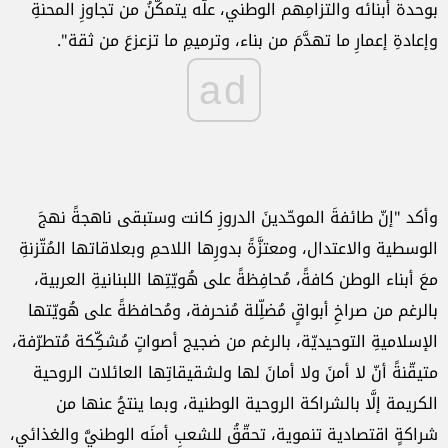
بوحدة أبنائه والتزامِهم الوطني، علَّه يتمكّنُ ‏من تجاوزِ المحنةِ
وإعادةِ إعمارِ ما تهدَّمَ من بناء، وترميمِ ما تزعزعَ من ثقة".
ad
وأكد "‏إنّ طائفةَ الموحّدينَ الدروزِ كانت وستبقى ناهجةً نهجَ
الوسطية والاعتدال، ومعتزَّةً بدورِها اللاحمِ وبعلاقاتها ‏المُتّزنةِ
معَ أبناء الوطن كافةً، مُحافِظةً على هُويّتِها اللبنانيةِ العربية،
بالرغم من صراخِ أبواقٍ مُضلِّلة مُنحرفة، ‏ومُحافظةً على هُويّتها
الإسلاميةِ التوحيديّة، بالرغم من ضجيج أصواتٍ مُشكِّكة مُتطرّفة،
متيقّنةً أنّ لا أمنَ ولا ‏أمانَ لها ولشقيقاتِها العائلات الروحية
الكريمة إلَّا بالشراكة الروحية الوطنية، وبما ينتجُ عنها من
شراكةٍ اقتصادية ‏تنموية،‎ ‎تحقّقُ للشعبِ أمنَه الوطنيَّ والغذائي،