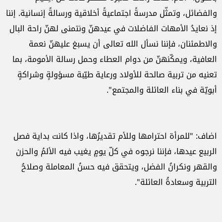
والفضائل، وتمثّل مدرسةً اجتماعيةً أخلاقية ورسالةً إنسانية. إننا
إذ نعايدُ الأمهات الفاضلات في عيدهنّ ونتمنى لهنّ راحة البال
والاطمئنان، فإننا نسأل الله تعالى أن يسبغ عليهنّ نعمة
العافية، ويمكّنهنّ من دوام العطاء وحمل رسالة الأمومة، بما
تعنيه من تربية صالحة للأولاد ورعاية طيّبة مسؤولةٍ وشراكةٍ
أبويّة في بناء العائلة والمجتمع".
اضاف: "للمرأة احترامها وللأم تقديرُها، واذا كانت بداية فصل
الربيع عيدها، فإننا نرجوه في كلّ يومٍ يغيب فيه الألمُ والحزن
والقهر ونكرانُ الفضل، ويتحقق فيه حسنُ المعاملة وصلاحُ
التربية وسعادةُ العائلة".