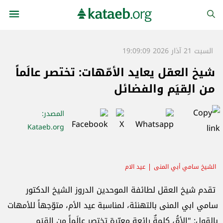
السبت 21 آذار 2026 19:09:09
شيخ العقل يعايد الأمّهات: تختصر عالَماً
من الِقيَم والفضائل
المصدر
:
Kataeb.org
الشيخ سامي أبي المنى
عيد الام
تقدم شيخ العقل لطائفة الموحدين الدروز الشيخ الدكتور
سامي ابي المنى بالتهنئة، لمناسبة عيد الأم، متوّجهاً للأمهات
بالقول: "الأمُّ، كلمةٌ رائعة معبّرة تختصر عالَماً من الِقيَم