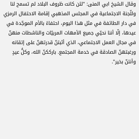
وقال الشيخ ابي المنى: "لئن كانت ظروف البلاد لم تسمح لنا
وللّجنة الاجتماعية في المجلس المذهبي إقامة الاحتفال الرمزي
في دار الطائفة في مثل هذا اليوم، احتفاءً بالأم الموحِّدة في
عيدها، إلّا أننا نحيّي جميع الأمهات المربيّات والناشطات منهنّ
في مجال العمل الاجتماعي، الذي أثبتنّ قدرتهنّ على إتقانه
ورغبتهنّ الصادقة في خدمة المجتمع. بارككنّ الله، وكلُّ عيدٍ
وأنتنّ بخير".