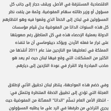
الاقتصادية المستنزفة في الأصل. ويقف حجار إلى جانب كل
مسؤول أو وزير طالته سهام المفوضية. وثمة من يلفت نظر
المسؤولين في لبنان إلى الخطأ الذي وقعوا فيه وهو انتظارهم
كل هذه السنوات الداتا من المفوضية بدل قيام مؤسسات
الدولة بعملية الإحصاء هذه في كل المناطق رغم صعوبتها
على غرار ما فعله الأردن. ويؤكد ديبلوماسي أن ما تنفذه
المملكة في تعاطيها مع النازحين منذ عام 2011 أنقذها من
الكثير من المشكلات التي وقع فيها لبنان حيث لم يعد هو
صاحب المبادرة ولا القرار في عودة النازحين إلى ديارهم.
وفي خضم هذه المواجهة، ينتظر لبنان تحقيق الآتي لإطلاق
العجلة التي تؤدي إلى تطبيق الخطة المنتظرة وتتمثل في:
- انتظار الأمن العام تسلّم "الداتا" المعدّلة من المفوضية حيث
يجري التراخي من طرفها في الرد على ما يطلبه المسؤولون