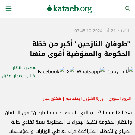
الثلاثاء 21 أيار 2024 07:45:10
"طوفان النازحين" أكبر من خطّة
الحكومة والمفوّضية أقوى منها
المصدر
: النهار
الكاتب
: رضوان عقيل
النزوح السوري
وزارة الشؤون الإجتماعية
هكتور حجار
المفوضية السامية للأمم المتحدة لشؤون اللاجئين
بعد العاصفة الأخيرة التي رافقت "جلسة النازحين" في البرلمان
وانتظار الحكومة تنفيذ الإجراءات المطلوبة بغية تفادي حالة
الضياع والأخطاء المتراكمة جراء تعاطي الوزارات والمؤسسات