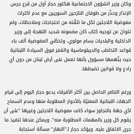
وكان وزير الشؤون الاجتماعية هكتور حجار أول من قرع جرس
الإنذار وحذّر من طوفان النازحين السوريين مع عدم اكتراث
مفوضية اللاجئين لكل ما تلقّته من احتجاجات وملاحظات، ولم
تتوانَ عن توجيه كتاب كان مضمونه شديد اللهجة إلى وزير
الداخلية والبلديات بسام مولوي، وتخطّي المفوضية ألف باء
قواعد التخاطب والديبلوماسية والقفز فوق السيادة اللبنانية
حيث يتّهمها مسؤول بأنها تعمل على أرض لبنان من دون أي
رادع ولا قوانين تضبطها.
ورغم التنافر الحاصل بين أكثر الأفرقاء يدعو حجار اليوم إلى قيام
الجهات اللبنانية المعنيّة بالأدوار المطلوبة منها وعدم السماح
لأي جهة بالتجاوز سواء كانت مفوضية اللاجئين وغيرها "على أن
يقوم كل وزير بالمهمات المطلوبة منه". ويمكن عندها تنفيذ ما
جرى الاتفاق عليه. ويؤكد حجار لـ"النهار" مسألة استجابة