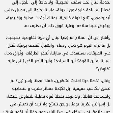
لخدمة لبنان تحت سقف الشرعية، ولا حاجة إلى اللجوء إلى
فصائل مسلحة خارجة عن الدولة، ولسنا بحاجة إلى فصيل ديني،
أيديولوجي، تابع لدولة خارجية، يمتلك أجندات محلية وإقليمية،
ويفرض علينا سلاحه، وعلينا فوق ذلك أن نعترف به.
وأشار الى انّ السلاح لم يُعطِ لبنان أي قوة تفاوضية حقيقية،
بل ما نراه اليوم هو دمار، ودماء، وانهيار، نُقصف يوميًا، نُقتل
على الطرقات، نستهدف في منازلنا، تُفجّر الطرقات، وتُراق دماء
شبابنا، فأين القوة؟ أين السيادة؟ وأين النصر الذي يُبنى عليه
تفاوض؟
وقال: "خضنا حربًا امتدت لشهرين، فماذا فعلنا بإسرائيل؟ لم
نحقق مكاسب حقيقية، بل تكبّدنا خسائر بشرية واقتصادية
واجتماعية هائلة، ولا توجد نقطة قوة فعلية للتفاوض عليها،
بل إسرائيل تضربنا يوميًا، ونحن نتفرّج ولا نريد أن نعيش في
حرب دائمة، نحن شركاء في هذا البلد، ومن حقنا أن نكون شركاء