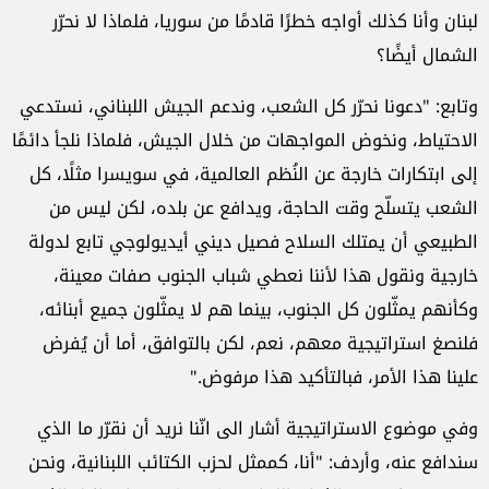
لبنان وأنا كذلك أواجه خطرًا قادمًا من سوريا، فلماذا لا نحرّر
الشمال أيضًا؟
وتابع: "دعونا نحرّر كل الشعب، وندعم الجيش اللبناني، نستدعي
الاحتياط، ونخوض المواجهات من خلال الجيش، فلماذا نلجأ دائمًا
إلى ابتكارات خارجة عن النُظم العالمية، في سويسرا مثلًا، كل
الشعب يتسلّح وقت الحاجة، ويدافع عن بلده، لكن ليس من
الطبيعي أن يمتلك السلاح فصيل ديني أيديولوجي تابع لدولة
خارجية ونقول هذا لأننا نعطي شباب الجنوب صفات معينة،
وكأنهم يمثّلون كل الجنوب، بينما هم لا يمثّلون جميع أبنائه،
فلنصغ استراتيجية معهم، نعم، لكن بالتوافق، أما أن يُفرض
علينا هذا الأمر، فبالتأكيد هذا مرفوض."
وفي موضوع الاستراتيجية أشار الى انّنا نريد أن نقرّر ما الذي
سندافع عنه، وأردف: "أنا، كممثل لحزب الكتائب اللبنانية، ونحن