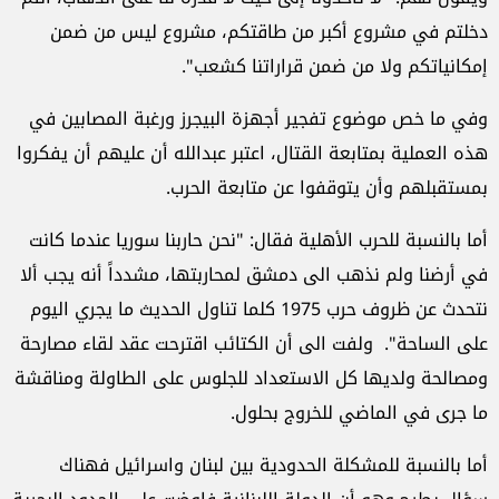
دخلتم في مشروع أكبر من طاقتكم، مشروع ليس من ضمن
إمكانياتكم ولا من ضمن قراراتنا كشعب".
وفي ما خص موضوع تفجير أجهزة البيجرز ورغبة المصابين في
هذه العملية بمتابعة القتال، اعتبر عبدالله أن عليهم أن يفكروا
بمستقبلهم وأن يتوقفوا عن متابعة الحرب.
أما بالنسبة للحرب الأهلية فقال: "نحن حاربنا سوريا عندما كانت
في أرضنا ولم نذهب الى دمشق لمحاربتها، مشدداً أنه يجب ألا
نتحدث عن ظروف حرب 1975 كلما تناول الحديث ما يجري اليوم
على الساحة". ولفت الى أن الكتائب اقترحت عقد لقاء مصارحة
ومصالحة ولديها كل الاستعداد للجلوس على الطاولة ومناقشة
ما جرى في الماضي للخروج بحلول.
أما بالنسبة للمشكلة الحدودية بين لبنان واسرائيل فهناك