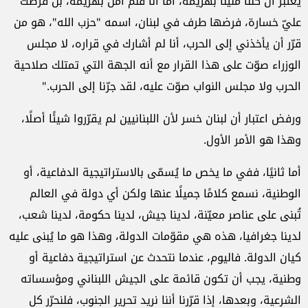
يعتبر أن كلنا مُنيْنا بهزيمة، أما أنا فلم أُمنَ بهزيمة، بل فُرضت
عليّ خسارة، فرضها طرف في لبنان، اسمه "حزب الله"، هو من
قرّر أن يأخذني إلى الحرب، أنا لم أشارك في قراره، لا مجلس
الوزراء صوّت على هذا القرار مع أنه الجهة التي تمتلك صلاحية
الحرب ولا مجلس النواب صوّت عليه، لقد جرّنا إلى الحرب."
ورفض اعتبار أن لبنان خسر لأن اللبنانيين لم يقرّروا شيئًا أصلًا،
وهذا هو الأمر الأول.
أما ثانيًا، ففي ما يخص ما يُسمّى بالاستراتيجية الدفاعية، أو
الوطنية، نسمع كلامًا جميلًا عنها ولكن أي دولة في العالم
تُبنى على عناصر معيّنة، لدينا جيش، لدينا حكومة، لدينا شعب،
لدينا جغرافيا، هذه هي مقوّمات الدولة، وهذا هو ما يُبنى عليه
كيان الدولة. فاليوم، عندما نتحدث عن استراتيجية دفاعية أو
وطنية، يجب أن تكون قائمة على الجيش اللبناني ومؤسساته
الشرعية، وبعدها، إذا قرّرنا أننا نريد تحرير الجنوب، فلنحرّر كل