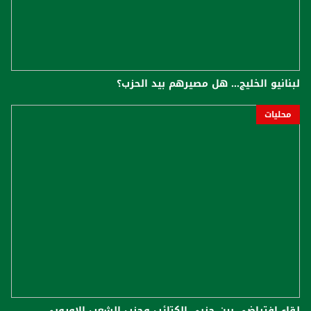
لبنانيو الخليج... هل مصيرهم بيد الحزب؟
محليات
لقاء إفتراضي بين حزبي الكتائب وحزب الشعب الاوروبي