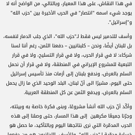
في هذا النقاش، على هذا المعيار، وبالتالي، من الواضح أنه لا
يوجد شيء اسمه "انتصار" في الحرب الأخيرة بين "حزب الله"
و"إسرائيل".
وأسف للتدمير ليس فقط لـ"حزب الله"، الذي جلب الدمار لنفسه،
بل للبنان أيضًا، ونحن – كلبنانيين – دفعنا الثمن، رغم أننا لسنا
شركاء: لا في قرار الحرب، ولا في قرار التسليح، ولا في قرار
التبعية للمشروع الإيراني في المنطقة، ولا في قرار أن نحمل
السلم بالعرض، وندفع بلبنان إلى أزمات منذ تأسيس إسرائيل
حتى اليوم، مشيرًا الى أنّ لبنان، البلد الوحيد الذي ما زال يحمل
السلم بالعرض، ويدفع الثمن عن كل المنطقة العربية.
وأكّد أنّ حزب الله أنشأ مشروعًا، وبنى فكرة خاصة به وبيئته،
وجرّنا جميعًا مكرهين إلى هذا المسار، حتى وصلنا إلى هذه
الحرب المدمّرة التي نرى نتائجها اليوم وبالتأكيد، ما حصل هو
خسارة مدوّية لـ"حزب الله"، وللأسف، اللبنانيون هم من دفعوا