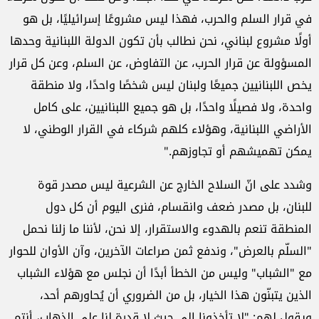
في قرار السلم والحرب، فهذا ليس مشروعًا إسرائيليًا، بل هو
أولًا مشروع لبناني، نحن نطالب بأن تكون الدولة اللبنانية وحدها
المسؤولة عن قرار الحرب، عن التفاوض، عن السلم، وعن كل قرار
يخص اللبنانيين جميعًا ولبنان ليس شخصًا واحدًا، ولا منطقة
واحدة، ولا فصيلًا واحدًا، بل هو جميع اللبنانيين، على كامل
الأراضي اللبنانية، وهؤلاء كلهم شركاء في القرار الوطني، لا
يمكن تهميشهم أو تجاوزهم."
وشدد على انّ السلاح الخارج عن الشرعية ليس مصدر قوة
للبنان، بل مصدر ضعف وانقسام، فنرى اليوم أن كل دول
المنطقة تنعم بالهدوء والاستقرار، إلا نحن، لأننا ما زلنا نحمل
"السلّم بالعرض"، وندفع ثمن صراعات الآخرين، وآن الأوان للحوار
مع "الشباب" وليس من الخطأ أبدًا أن نجلس مع هؤلاء الشباب
الذين يتبنّون هذا الخيار، بل من الضروري أن يُحاورهم أحد،
ويقول لهم: "لا تأخذونا إلى حيث لا قدرة لنا على الذهاب، أنتم