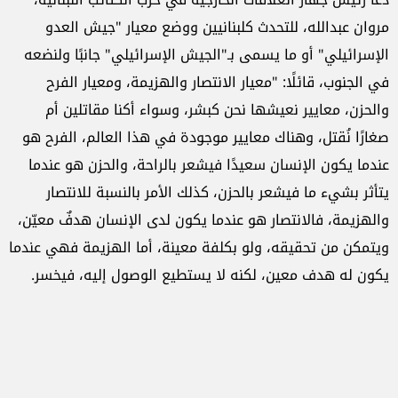
مروان عبدالله، للتحدث كلبنانيين ووضع معيار "جيش العدو
الإسرائيلي" أو ما يسمى بـ"الجيش الإسرائيلي" جانبًا ولنضعه
في الجنوب، قائلًا: "معيار الانتصار والهزيمة، ومعيار الفرح
والحزن، معايير نعيشها نحن كبشر، وسواء أكنا مقاتلين أم
صغارًا نُقتل، وهناك معايير موجودة في هذا العالم، الفرح هو
عندما يكون الإنسان سعيدًا فيشعر بالراحة، والحزن هو عندما
يتأثر بشيء ما فيشعر بالحزن، كذلك الأمر بالنسبة للانتصار
والهزيمة، فالانتصار هو عندما يكون لدى الإنسان هدفٌ معيّن،
ويتمكن من تحقيقه، ولو بكلفة معينة، أما الهزيمة فهي عندما
يكون له هدف معين، لكنه لا يستطيع الوصول إليه، فيخسر.