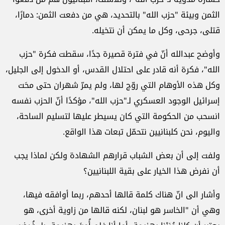
الثمن وبيئة "حزب الله" بالتحديد، هي من دفعت الثمن: دمارًا،
قتلى، جرحى، وكل ما يمكن أن نتخيله.
وأوضح عبدالله أنّ في فترة قصيرة جدًا، سقطت فكرة "حزب
الله"، فكرة أنه قادر على احتلال القدس، أو الدخول إلى الجليل،
وكل هذه الأوهام التي روّج لها، ولم يمرّ شهران حتى محَت
إسرائيل الوجود العسكري لـ"حزب الله"، مؤكدًا أنّ الحزب نفسه
انسحب من الحكومة التي كان يسيطر عليها لتسليم الساحة،
واليوم، نحن كلبنانيين نتحمّل تبعات هذا الواقع.
ولفت إلى أن بعض الشباب قرارهم الشهادة ولكن لماذا يجب
أن نفرض هذا الخيار على بقية اللبنانيين؟
وأشار الى انّ هناك كلمة قالها أحدهم، ربما أوافقه فيها،
وهي أن "الخاسر هو لبنان، لكنه قالها من زاوية أخرى، هو