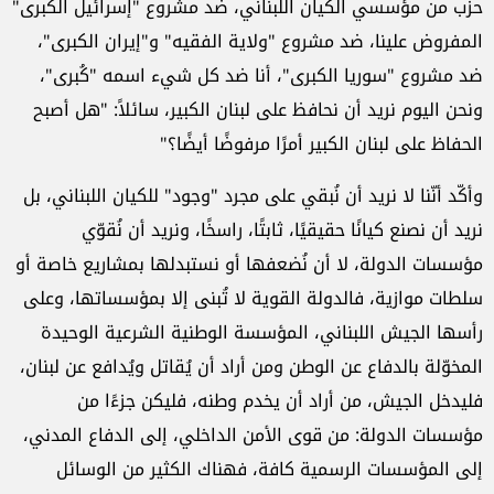
حزب من مؤسسي الكيان اللبناني، ضد مشروع "إسرائيل الكبرى"
المفروض علينا، ضد مشروع "ولاية الفقيه" و"إيران الكبرى"،
ضد مشروع "سوريا الكبرى"، أنا ضد كل شيء اسمه "كُبرى"،
ونحن اليوم نريد أن نحافظ على لبنان الكبير، سائلاً: "هل أصبح
الحفاظ على لبنان الكبير أمرًا مرفوضًا أيضًا؟"
وأكّد أنّنا لا نريد أن نُبقي على مجرد "وجود" للكيان اللبناني، بل
نريد أن نصنع كيانًا حقيقيًا، ثابتًا، راسخًا، ونريد أن نُقوّي
مؤسسات الدولة، لا أن نُضعفها أو نستبدلها بمشاريع خاصة أو
سلطات موازية، فالدولة القوية لا تُبنى إلا بمؤسساتها، وعلى
رأسها الجيش اللبناني، المؤسسة الوطنية الشرعية الوحيدة
المخوّلة بالدفاع عن الوطن ومن أراد أن يُقاتل ويُدافع عن لبنان،
فليدخل الجيش، من أراد أن يخدم وطنه، فليكن جزءًا من
مؤسسات الدولة: من قوى الأمن الداخلي، إلى الدفاع المدني،
إلى المؤسسات الرسمية كافة، فهناك الكثير من الوسائل