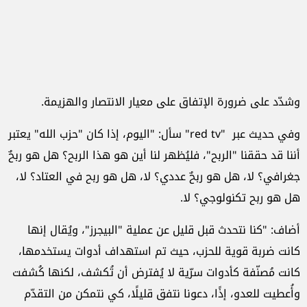
وشدّد على ضرورة الإتفاق على معيار الانتصار والهزيمة.
وفي حديث عبر "red tv" سأل: "اليوم، إذا كان "حزب الله" يعتبر
أننا قد حققنا "الربح"، فليُظهر لنا أين هو هذا الربح؟ هل هو ربحٌ
جغرافي؟ لا، هل هو ربحٌ عددي؟ لا، هل هو ربح في العتاد؟ لا،
هل هو ربح تكنولوجي؟ لا.
أضاف: "كنا نتحدث قبل قليل عن عملية "البيجرز"، ويُقال إنها
كانت ضربة قوية للحزب، حيث تم استهداف أدوات يستخدمها،
كانت مُصنّفة كأدوات سرّية لا يُفترض أن تُكشف، لكنها كُشفت
وأُعطيت للعدو، إذًا، دعونا نتفق قليلًا، كي نتمكن من التقدّم