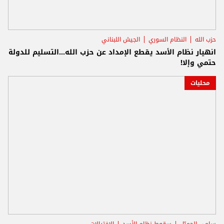
حزب الله
النظام السوري
الجيش اللبناني
انهيار نظام الأسد يقطع الإمداد عن حزب الله...التسليم للدولة
حتمي وإلا!
محليات
سامي الجميّل
سقوط نظام الأسد
الاغتيالات