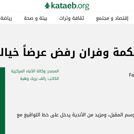
ئة و صحة
رياضة
مناطق
خاص
كتائبيات
ً خيالياً!
وكالة الأنباء المركزية
الف يزبك وهبة
أخبار ذات صلة
رياضة
 التواقيع مع