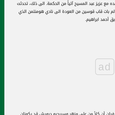
 ذلك، تحدثت
نتمن الذي
ad
"الأخضر" يبسط سيطرته على أرض غزير
ويتفوّق على الهومنتمن
د يكونان