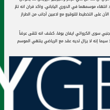
. واكد فران انه تمّ
ن الطراز
ad
لقى عرضاً
تهي الموسم
رياضة