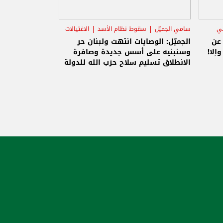
لات
لة