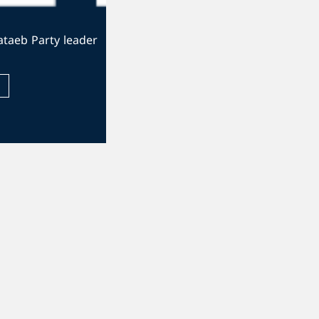
The official website of the Kataeb Party leader
Visit Website