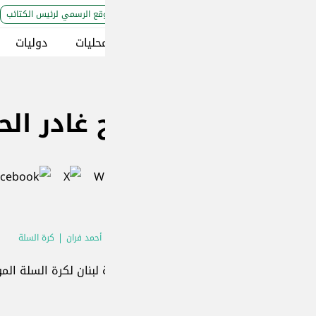
قع الرسمي لرئيس الكتائب
حليات
دوليات
إقتصاد و مجتمع
ثقافة وتراث
بي
غادر الحكمة وفران رفض عرضا
المصدر
: 
الكاتب
: ر
أحمد فران
كرة السلة
 لبنان لكرة السلة الموسم المقبل، ومزيد من الأندية يدخل على خط