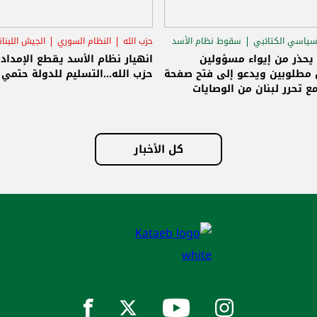
نظام السوري
الجيش اللبناني
سامي الجميّل
سقوط نظام الأسد
الاغتيا
م الأسد يقطع الإمداد عن
الجميّل: الوصايات انتهت ولبنان حر
.التسليم للدولة حتمي وإلا!
وسنبنيه على أسس جديدة وصافرة
الانطلاق تسليم سلاح حزب الله للدو