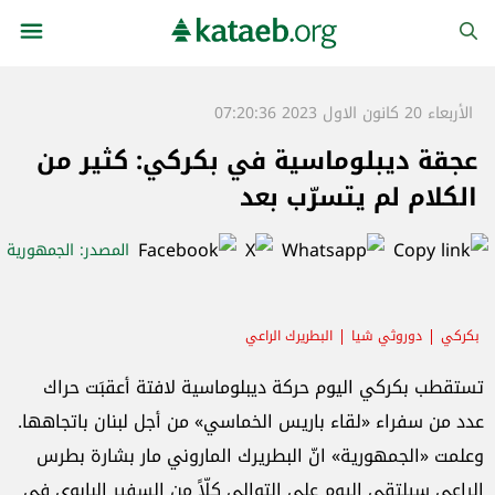
الأربعاء 20 كانون الاول 2023 07:20:36
عجقة ديبلوماسية في بكركي: كثير من
الكلام لم يتسرّب بعد
المصدر
: الجمهورية
بكركي
دوروثي شيا
البطريرك الراعي
تستقطب بكركي اليوم حركة ديبلوماسية لافتة أعقبَت حراك
عدد من سفراء «لقاء باريس الخماسي» من أجل لبنان باتجاهها.
وعلمت «الجمهورية» انّ البطريرك الماروني مار بشارة بطرس
الراعي سيلتقي اليوم على التوالي كلّاً من السفير البابوي في