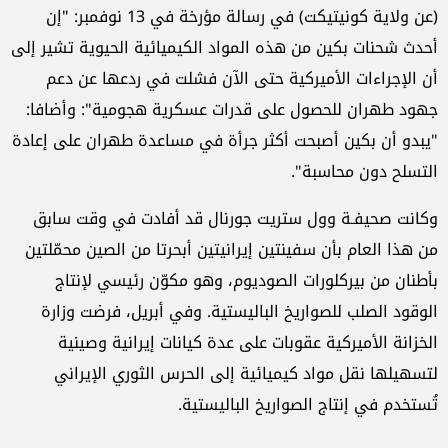
(عن ولاية كونيتيكت) في رسالة مؤرخة في 13 نوفمبر: "إن
أحدث شحنات بكين من هذه المواد الكيميائية الحيوية تشير إلى
أن الإجراءات الأميركية حتى الآن فشلت في ردعها عن دعم
جهود طهران للحصول على قدرات عسكرية هجومية": وأضافا:
"يبدو أن بكين أصبحت أكثر جرأة في مساعدة طهران على إعادة
التسلح دون محاسبة".
وكانت صحيفـة وول ستريت جورنال قد أفادت في وقت سابق
من هذا العام بأن سفينتين إيرانيتين أبحرتا من الصين محمّلتين
بأطنان من بيركلورات الصوديوم، وهو مكوّن رئيسي لإنتاج
الوقود الصلب للصواريخ الباليستية. وفي أبريل، فرضت وزارة
الخزانة الأميركية عقوبات على عدة كيانات إيرانية وصينية
لتسهيلها نقل مواد كيميائية إلى الحرس الثوري الإيراني
تُستخدم في إنتاج الصواريخ الباليستية.