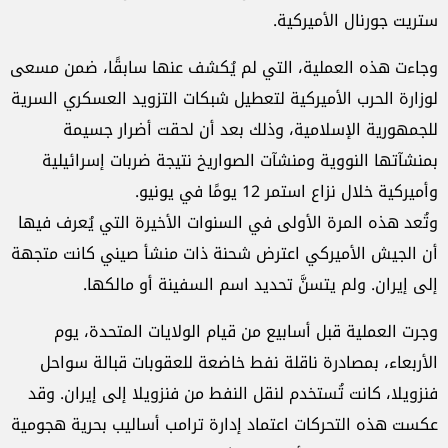
ستريت جورنال الأميركية.
وجاءت هذه العملية، التي لم يُكشف عنها سابقًا، ضمن مسعى
لوزارة الحرب الأميركية لتعطيل شبكات التزويد العسكري السرية
للجمهورية الإسلامية، وذلك بعد أن لحقت أضرار جسيمة
بمنشآتها النووية ومنشآت الصواريخ نتيجة ضربات إسرائيلية
وأميركية خلال نزاع استمر 12 يومًا في يونيو.
وتُعد هذه المرة الأولى في السنوات الأخيرة التي يُعرف فيها
أن الجيش الأميركي اعترض شحنة ذات منشأ صيني كانت متجهة
إلى إيران. ولم يتسنَّ تحديد اسم السفينة أو مالكها.
وجرت العملية قبل أسابيع من قيام الولايات المتحدة، يوم
الأربعاء، بمصادرة ناقلة نفط خاضعة للعقوبات قبالة سواحل
فنزويلا، كانت تُستخدم لنقل النفط من فنزويلا إلى إيران. وقد
عكست هذه التحركات اعتماد إدارة ترامب أساليب بحرية هجومية