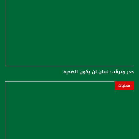
حذر وترقّب: لبنان لن يكون الضحية
محليات