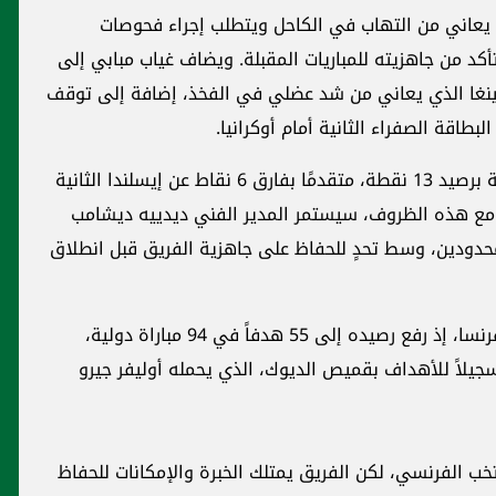
 يعاني من التهاب في الكاحل ويتطلب إجراء فحوصات
أكد من جاهزيته للمباريات المقبلة. ويضاف غياب مبابي إلى
فينغا الذي يعاني من شد عضلي في الفخذ، إضافة إلى توقف
بطاقة الصفراء الثانية أمام أوكرانيا.
ويحتل المنتخب الفرنسي صدارة المجموعة الرابعة برصيد 13 نقطة، متقدمًا بفارق 6 نقاط عن إيسلندا الثانية
 ومع هذه الظروف، سيستمر المدير الفني ديدييه ديشامب
ن محدودين، وسط تحدٍ للحفاظ على جاهزية الفريق قبل انطلاق
ويواصل مبابي تعزيز سجله القياسي مع منتخب فرنسا، إذ رفع رصيده إلى 55 هدفاً في 94 مباراة دولية،
تسجيلاً للأهداف بقميص الديوك، الذي يحمله أوليفر جيرو
نتخب الفرنسي، لكن الفريق يمتلك الخبرة والإمكانات للحفاظ