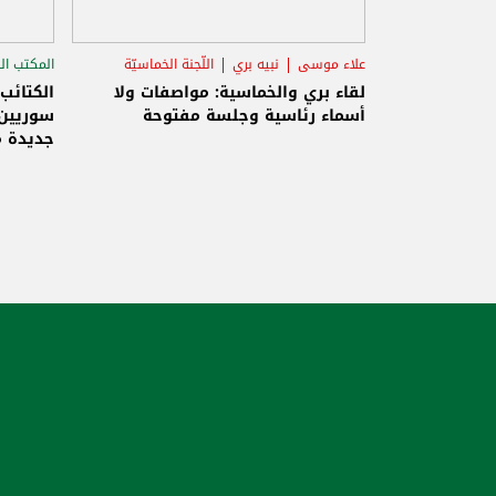
علاء موسى
نبيه بري
اللّجنة الخماسيّة
المكتب ال
الاستح
لقاء بري والخماسية: مواصفات ولا
الكتائب
أسماء رئاسية وجلسة مفتوحة
سوريين 
جديدة م
والاحتلا