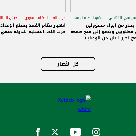
سياسي الكتائبي
سقوط نظام الأسد
حزب الله
النظام السوري
الجيش اللبنا
قاق الرئاسي
 يحذر من إيواء مسؤولين
انهيار نظام الأسد يقطع الإمداد
مطلوبين ويدعو إلى فتح صفحة
حزب الله...التسليم للدولة حتمي و
ع تحرر لبنان من الوصايات
لات
كل الأخبار