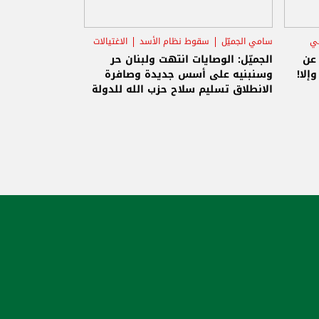
ني
سامي الجميّل
سقوط نظام الأسد
الاغتيالات
 عن
الجميّل: الوصايات انتهت ولبنان حر
إلا!
وسنبنيه على أسس جديدة وصافرة
الانطلاق تسليم سلاح حزب الله للدولة