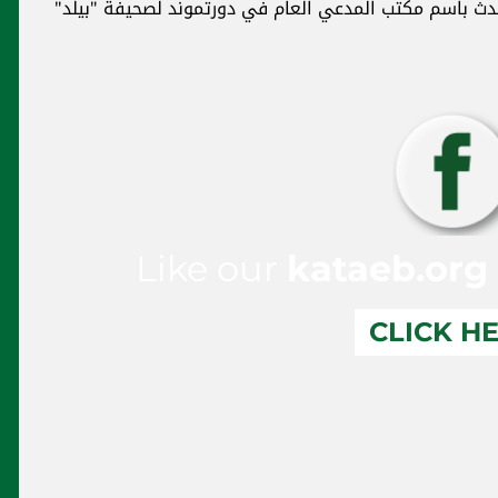
تحدث باسم مكتب المدعي العام في دورتموند لصحيفة "بيلد"
Like our
kataeb.org
CLICK H