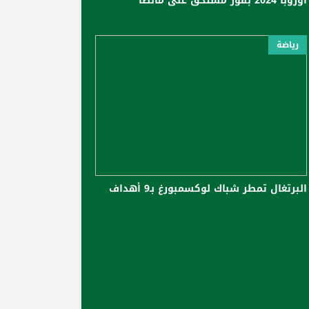
أوروبا 2024 بفوز مستحق على مالطا
رياضة
البرتغال تمطر شباك لوكسمبورغ بـ9 أهداف