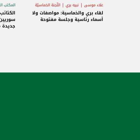
علاء موسى
نبيه بري
اللّجنة الخماسيّة
المكتب ال
الاستح
لقاء بري والخماسية: مواصفات ولا
الكتائب
أسماء رئاسية وجلسة مفتوحة
سوريين 
جديدة م
والاحتلا