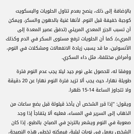
بالإضافة إلى ذلك، ينصح بعدم تناول الحلويات والبسكويت
كوجبة خفيفة قبل النوم. لأنها غنية بالدهون والسكر، ويمكن
أن تسبب الجزر المعدي المريئي (تدفق عصير المعدة إلى
المريء). كما أن الحلويات ترفع مستوى السكر في الدم وكذلك
الأنسولين، ما قد يسبب زيادة الانفعالات ومشكلات في النوم،
وأمراض مختلفة، مثل داء السكري.
ووفقا له، للحصول على نوم جيد ليلا يجب عدم النوم فترة
طويلة نهارا، حيث يجب ألا تزيد فترة النوم نهارا عن 20 دقيقة
ولا تتجاوز الساعة 14-15 ظهرا.
ويقول: "إذا قرر الشخص أن يأخذ قيلولة قبل بضع ساعات من
الذهاب إلى السرير في المساء، فعليه ألا يتفاجأ إذا وجد
صعوبة في النوم ويشعر بالترنح في الصباح. بالطبع، إذا كان
الشخص يعمل في نوبات ليلية، فيمكنه تخطي هذه النصيحة،