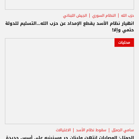
حزب الله
النظام السوري
الجيش اللبناني
انهيار نظام الأسد يقطع الإمداد عن حزب الله...التسليم للدولة
حتمي وإلا!
محليات
سامي الجميّل
سقوط نظام الأسد
الاغتيالات
الجميّل: الوصايات انتهت ولبنان حر وسنبنيه على أسس جديدة