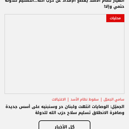
انهيار نظام الأسد يقطع الإمداد عن حزب الله...التسليم للدولة
حتمي وإلا!
محليات
سامي الجميّل
سقوط نظام الأسد
الاغتيالات
الجميّل: الوصايات انتهت ولبنان حر وسنبنيه على أسس جديدة
وصافرة الانطلاق تسليم سلاح حزب الله للدولة
كل الأخبار