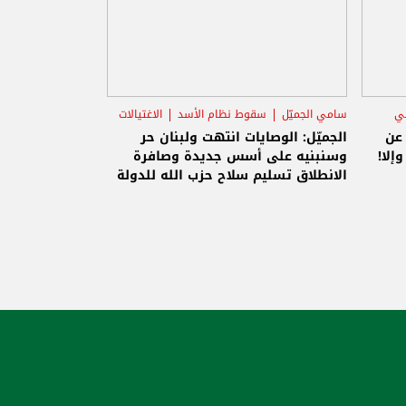
ني
سامي الجميّل
سقوط نظام الأسد
الاغتيالات
 عن
الجميّل: الوصايات انتهت ولبنان حر
إلا!
وسنبنيه على أسس جديدة وصافرة
الانطلاق تسليم سلاح حزب الله للدولة