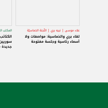
علاء موسى
نبيه بري
اللّجنة الخماسيّة
المكتب ال
الاستح
لقاء بري والخماسية: مواصفات ولا
الكتائب
أسماء رئاسية وجلسة مفتوحة
سوريين 
جديدة م
والاحتلا