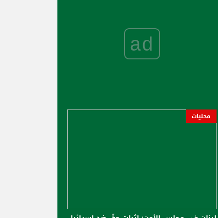
ad
محليات