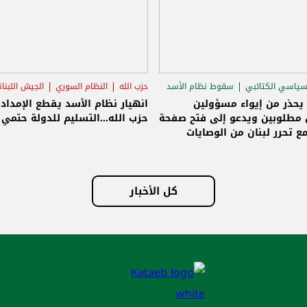
سياسي الكتائبي
سقوط نظام الأسد
حزب الله
النظام السوري
الجيش اللبنا
قاق الرئاسي
 يحذر من إيواء مسؤولين
انهيار نظام الأسد يقطع الإمداد
مطلوبين ويدعو إلى فتح صفحة
حزب الله...التسليم للدولة حتمي و
ع تحرر لبنان من الوصايات
لات
كل الأخبار