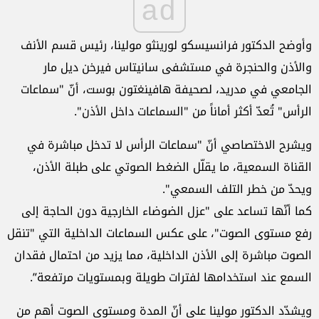
ad
وأوضح الدكتور فرانسيسكو لورينثو مولينا، رئيس قسم الأنف
والأذن والحنجرة في مستشفى سانيتاس فيرخن ديل مار
الجامعي في مدريد، لصحيفة هافينغتون بوست، أنّ "سماعات
الرأس" تُعدّ أكثر أماناً من "السماعات داخل الأذن".
ويشرح الاختصاصي أنّ "سماعات الرأس لا تدخل مباشرة في
القناة السمعية، ما يقلّل الضغط الصوتي على طبلة الأذن،
ويحدّ من خطر التلف السمعي".
كما أنّها تساعد على "عزل الضوضاء الخارجية دون الحاجة إلى
رفع مستوى الصوت"، على عكس السماعات الداخلية التي "تنقل
الصوت مباشرة إلى الأذن الداخلية، مما يزيد من احتمال فقدان
السمع عند استخدامها لفترات طويلة وبمستويات مرتفعة”.
ويشدّد الدكتور مولينا على أنّ المدة ومستوى الصوت أهم من