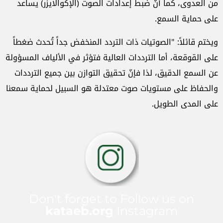
من العدوى، كما أنّ ضبط إعدادات الصوت (الإكوالايزر) يساعد
على حماية السمع.
ويختم قائلاً: "الصوتيات ذات التردد المنخفض جداً تُحدث ضغطاً
على القوقعة، أما الترددات العالية فتؤثر في الألياف المسؤولة
عن السمع الدقيق، لذا فإنّ تحقيق التوازن بين جميع الترددات
والحفاظ على مستويات صوت معتدلة هو السبيل لحماية سمعنا
على المدى الطويل.
Don't forget to Follow us on
kataeb.org
Instagram