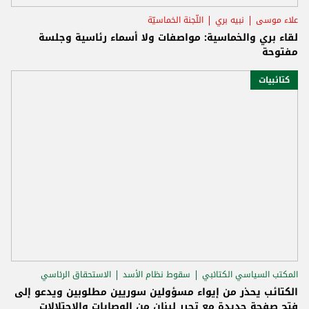
علاء موسى
نبيه بري
اللّجنة الخماسيّة
لقاء بري والخماسية: مواصفات ولا أسماء رئاسية وجلسة
مفتوحة
كتائبيات
المكتب السياسي الكتائبي
سقوط نظام الأسد
الاستحقاق الرئاسي
الكتائب يحذر من إيواء مسؤولين سوريين مطلوبين ويدعو إلى
فتح صفحة جديدة مع تحرر لبنان من الوصايات والاحتلالات