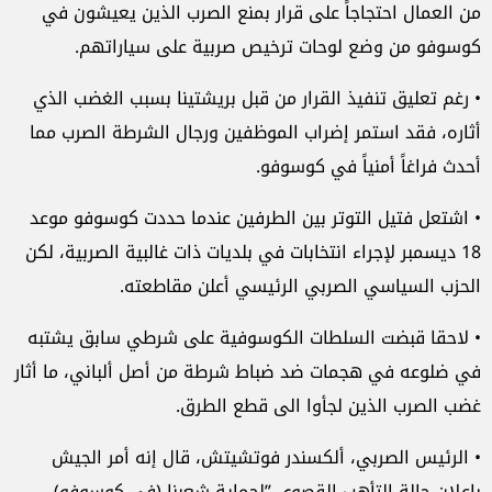
من العمال احتجاجاً على قرار بمنع الصرب الذين يعيشون في
كوسوفو من وضع لوحات ترخيص صربية على سياراتهم.
• رغم تعليق تنفيذ القرار من قبل بريشتينا بسبب الغضب الذي
أثاره، فقد استمر إضراب الموظفين ورجال الشرطة الصرب مما
أحدث فراغاً أمنياً في كوسوفو.
• اشتعل فتيل التوتر بين الطرفين عندما حددت كوسوفو موعد
18 ديسمبر لإجراء انتخابات في بلديات ذات غالبية الصربية، لكن
الحزب السياسي الصربي الرئيسي أعلن مقاطعته.
• لاحقا قبضت السلطات الكوسوفية على شرطي سابق يشتبه
في ضلوعه في هجمات ضد ضباط شرطة من أصل ألباني، ما أثار
غضب الصرب الذين لجأوا الى قطع الطرق.
• الرئيس الصربي، ألكسندر فوتشيتش، قال إنه أمر الجيش
بإعلان حالة التأهب القصوى ”لحماية شعبنا (في كوسوفو)