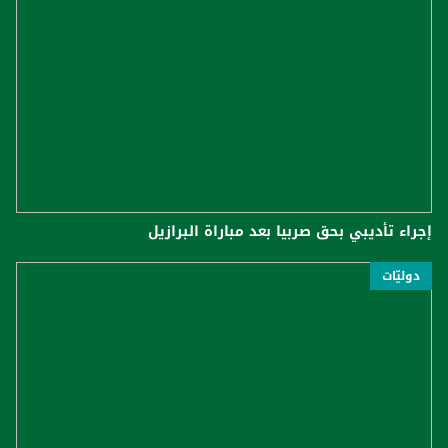
إجراء تأديبي بحق صربيا بعد مباراة البرازيل
دوليّات