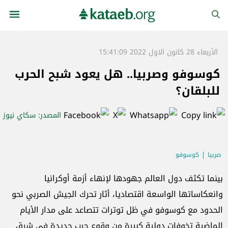
الأربعاء 28 كانون الاول 2022 15:41:09
كوسوفو وصربيا.. هل يعود شبح الحرب
للبلقان؟
المصدر
: سكاي نيوز
صربيا
كوسوفو
بينما تكثف دول العالم جهودها لإنهاء أزمة أوكرانيا
وانعكاساتها الواسعة اقتصاديا، أثار تحرك الجيش الصربي نحو
الحدود مع كوسوفو في ظل توترات تتصاعد على مدار الأيام
الماضية تخوفات دولية كبيرة من وقوع حرب جديدة في شرق