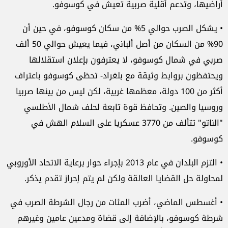
أراضيها، وتدعم أقلية صربية تعيش في كوسوفو.
• يشكل الصرب حوالي 5% من سكان كوسوفو، في حين أن
90% من السكان من أصل ألباني، فيما يعيش حوالي 50 ألف
صربي في شمال كوسوفو، لا يعترفون بإعلان استقلالها
ويحتفظون بروابط وثيقة مع بلغراد- تحظى كوسوفو باعتراف
أكثر من 100 دولة، معظمها غربية، لكن ليس من بينها صربيا
وروسيا والصين. وتحافظ قوة تابعة لحلف شمال الأطلسي
"الناتو" تتألف من 3770 عسكريا على السلام الهش في
كوسوفو.
• التزم البلدان في عام 2013 بإجراء حوار برعاية الاتحاد الأوروبي
لمحاولة حل القضايا العالقة ولكن لم يتم إحراز تقدم يذكر.
• أغسطس الماضي، أضرب المئات من رجال الشرطة الصرب في
شرطة كوسوفو، بالإضافة إلى قضاة ومدعين عامين وغيرهم