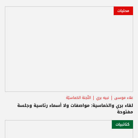
محليات
علاء موسى
نبيه بري
اللّجنة الخماسيّة
لقاء بري والخماسية: مواصفات ولا أسماء رئاسية وجلسة
مفتوحة
كتائبيات