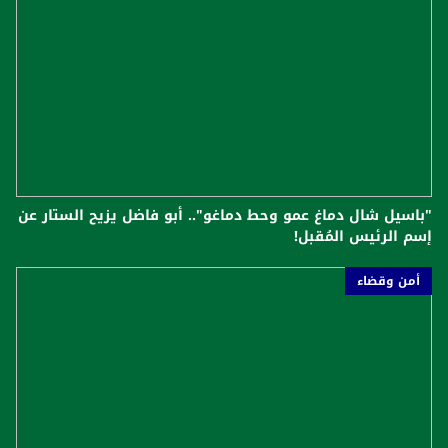
"باسيل شال دماغ عمو وحط دماغو".. أبو فاضل يزيح الستار عن
إسم الرئيس المُقبل!
أمن وقضاء