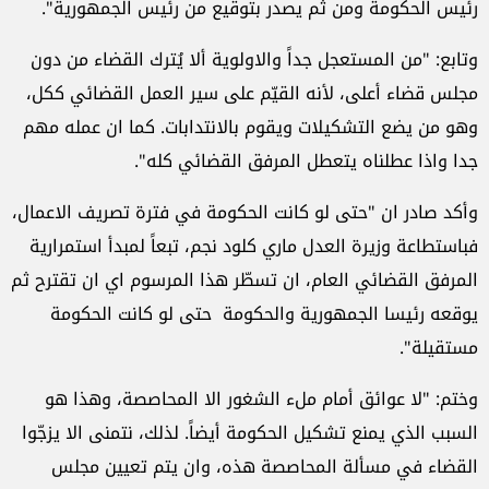
رئيس الحكومة ومن ثم يصدر بتوقيع من رئيس الجمهورية".
وتابع: "من المستعجل جداً والاولوية ألا يُترك القضاء من دون
مجلس قضاء أعلى، لأنه القيّم على سير العمل القضائي ككل،
وهو من يضع التشكيلات ويقوم بالانتدابات. كما ان عمله مهم
جدا واذا عطلناه يتعطل المرفق القضائي كله".
وأكد صادر ان "حتى لو كانت الحكومة في فترة تصريف الاعمال،
فباستطاعة وزيرة العدل ماري كلود نجم، تبعاً لمبدأ استمرارية
المرفق القضائي العام، ان تسطّر هذا المرسوم اي ان تقترح ثم
يوقعه رئيسا الجمهورية والحكومة حتى لو كانت الحكومة
مستقيلة".
وختم: "لا عوائق أمام ملء الشغور الا المحاصصة، وهذا هو
السبب الذي يمنع تشكيل الحكومة أيضاً. لذلك، نتمنى الا يزجّوا
القضاء في مسألة المحاصصة هذه، وان يتم تعيين مجلس