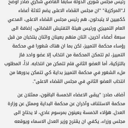
رئيس مجلس شورى الدولة سابقا القاضي شكري صادر أوضح
لـ"المركزية" "ان مجلس القضاء الاعلى يضم ثلاثة أعضاء
حُكمِيين لا يتبدلون، هم رئيس مجلس القضاء الاعلى، المدعي
العام التمييزي ورئيس هيئة التفتيش القضائي، إضافة الى
سبعة أعضاء آخرين، اثنان منهم يعينان واثنان ينتخبان من قبل
رؤساء محكمة التمييز، لكن بما ان هناك شغورا في محكمة
التمييز، لم تتمكن المحكمة من انتخاب إلا عضو واحد فاز
بالتزكية، أما العضو الثاني فلم تتمكن من انتخابه. اذاً، المطلوب
ملء الشغور في محكمة التمييز بداية كي تتمكن بدورها من
انتخاب العضو الثاني في مجلس القضاء الاعلى".
أضاف صادر: "يبقى الاعضاء الخمسة الباقون، ممثلان عن
محكمة الاستئناف وآخران عن محكمة البداية وممثل عن وزارة
العدل. هؤلاء الخمسة يعينون بمرسوم عادي، لا يحتاج الى
مجلس وزراء، يكفي ان يقترح وزير العدل الاسماء ويوقعه