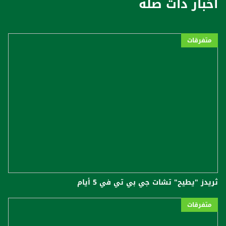
أخبار ذات صلة
متفرقات
ثريدز "يطيح" تشات جي بي تي في 5 أيام
متفرقات