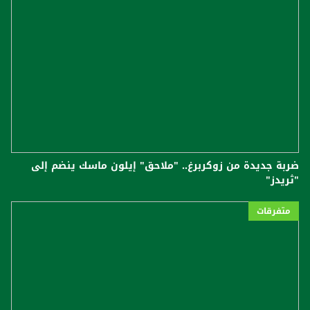
ضربة جديدة من زوكربرغ.. "ملاحق" إيلون ماسك ينضم إلى
"ثريدز"
متفرقات