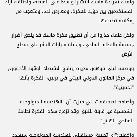
ولقيت تغريدة ماسك انتشارا واسعا على المنصة، واختلفت آراء
المستخدمين بين مؤيد للفكرة، ومعارض لها، ومتعجب من
إمكانية تطبيقها.
ولكن علماء حذروا من أن تطبيق فكرة ماسك قد يلحق أضرار
جسيمة بالنظام المناخي، وبحياة مليارات البشر على سطح
الأرض.
ووصفت ليلي فوهور، مديرة برنامج الاقتصاد الوقود الأحفوري
في مركز القانون الدولي البيئي في برلين، الفكرة بأنها
"تخمينية".
وأضافت لصحيفة "ديلي ميل"، أن "الهندسة الجيولوجية
الشمسية غير قابلة للتنبؤ، وقد تزعزع هذه الفكرة نظامنا
المناخي الهش".
وأكملت:"أي تطبيق مستقبلي للهندسة الجيولوجية سيهدد