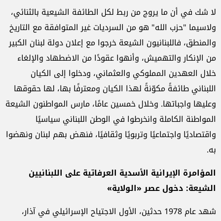
لا شك في أن ما يروج من ربط لكل الطائفة الشيعية بالثنائي،
ولاسيما "حزب الله" هو من السرديات غير المتوافقة مع التاريخ
والمنطق، فاللبنانيون الشيعة خرجوا مع إعلان دولة لبنان الكبير
من الإنكار والتهميش، وأنهوا عقودًا من الاضطهاد والإلغاء
خلال العهدين المملوكي والعثماني، ودخلوا إلى الكيان
اللبناني طائفةً مكوّنةً لهذا الكيان ومعترفًا بها، لها حقوقها
وعليها واجباتها. وخلال خمسين عامًا، مارس المواطنون الشيعة
المواطنة الكاملة وانخرطوا في الوطن اللبناني سياسيًا
واقتصاديًا واجتماعيًا وتربويًا وثقافيًا، فنهض بهم لبنان ونهضوا
به.
المؤامرة الإيرانية الأسدية العرفاتية على اللبنانيين
الشيعة: دخول عصر «الولاية»
شهد عام 1978 حدثين، الأول الاجتياح الإسرائيلي في آذار،