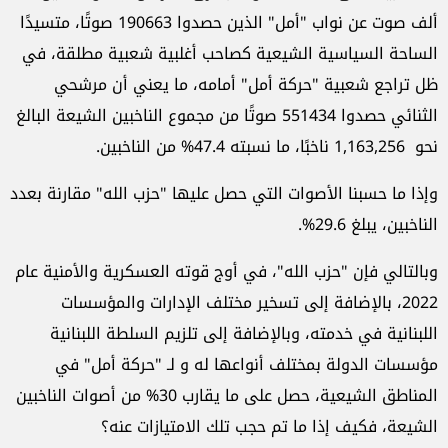
ألف صوت عن نواب "أمل" الذين حصدوا 190663 صوتًا، متسيدًا
الساحة السياسية الشيعية كصاحب أغلبية شعبية مطلقة، في
ظل تراجع شعبية "حركة أمل" أمامه، ما يعني أن مرشحي
الثنائي حصدوا 551434 صوتًا من مجموع الناخبين الشيعة البالغ
نحو 1,163,256 ناخبًا، ما نسبته 47.4% من الناخبين.
وإذا ما حسبنا الأصوات التي حصل عليها "حزب الله" مقارنة بعدد
الناخبين، يبلغ 29.6%.
وبالتالي فإن "حزب الله"، في أوج قوته العسكرية والأمنية عام
2022، بالإضافة إلى تسخير مختلف الإدارات والمؤسسات
اللبنانية في خدمته، وبالإضافة إلى تلزيم السلطة اللبنانية
مؤسسات الدولة بمختلف أنواعها له و لـ "حركة أمل" في
المناطق الشيعية، حصل على ما يقارب 30% من أصوات الناخبين
الشيعة، فكيف إذا ما تم حجب تلك الامتيازات عنه؟