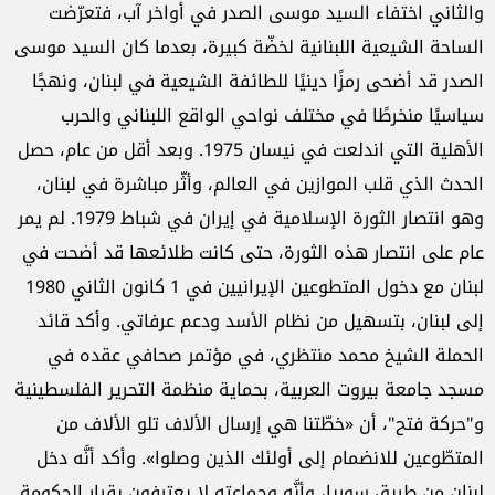
والثاني اختفاء السيد موسى الصدر في أواخر آب، فتعرّضت
الساحة الشيعية اللبنانية لخضّة كبيرة، بعدما كان السيد موسى
الصدر قد أضحى رمزًا دينيًا للطائفة الشيعية في لبنان، ونهجًا
سياسيًا منخرطًا في مختلف نواحي الواقع اللبناني والحرب
الأهلية التي اندلعت في نيسان 1975. وبعد أقل من عام، حصل
الحدث الذي قلب الموازين في العالم، وأثّر مباشرة في لبنان،
وهو انتصار الثورة الإسلامية في إيران في شباط 1979. لم يمر
عام على انتصار هذه الثورة، حتى كانت طلائعها قد أضحت في
لبنان مع دخول المتطوعين الإيرانيين في 1 كانون الثاني 1980
إلى لبنان، بتسهيل من نظام الأسد ودعم عرفاتي. وأكد قائد
الحملة الشيخ محمد منتظري، في مؤتمر صحافي عقده في
مسجد جامعة بيروت العربية، بحماية منظمة التحرير الفلسطينية
و"حركة فتح"، أن «خطّتنا هي إرسال الألاف تلو الألاف من
المتطّوعين للانضمام إلى أولئك الذين وصلوا». وأكد أنَّه دخل
لبنان من طريق سوريا، وأنَّه وجماعته لا يعترفون بقرار الحكومة