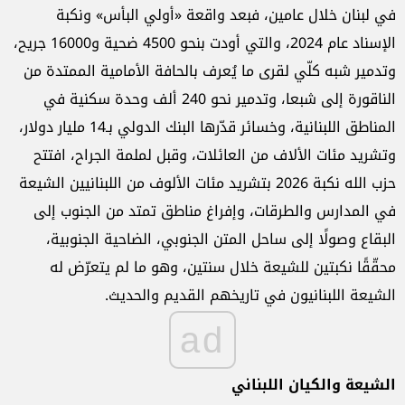
في لبنان خلال عامين، فبعد واقعة «أولي البأس» ونكبة
الإسناد عام 2024، والتي أودت بنحو 4500 ضحية و16000 جريح،
وتدمير شبه كلّي لقرى ما يُعرف بالحافة الأمامية الممتدة من
الناقورة إلى شبعا، وتدمير نحو 240 ألف وحدة سكنية في
المناطق اللبنانية، وخسائر قدّرها البنك الدولي بـ14 مليار دولار،
وتشريد مئات الألاف من العائلات، وقبل لملمة الجراح، افتتح
حزب الله نكبة 2026 بتشريد مئات الألوف من اللبنانيين الشيعة
في المدارس والطرقات، وإفراغ مناطق تمتد من الجنوب إلى
البقاع وصولًا إلى ساحل المتن الجنوبي، الضاحية الجنوبية،
محقّقًا نكبتين للشيعة خلال سنتين، وهو ما لم يتعرّض له
الشيعة اللبنانيون في تاريخهم القديم والحديث.
ad
الشيعة والكيان اللبناني