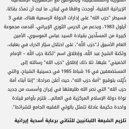
الإيرانية الفتية، أوجدت واقعًا في لبنان، ما لبث أن تمدّد بقاعًا،
فسيطر "حزب الله" على إدارات الدولة الرسمية هناك. ففي 3
أيلول 1983، وبدعم من الحرس الثوري الإيراني، أقدمت مجموعة
كبيرة من المسلّحين بقيادة السيد عباس الموسوي، الأمين
العام الأسبق لـ"حزب اللّه"، على احتلال سيّار الدرك في بعلبك،
وثكنة الشيخ عبد اللّه، وإطلاق اسم "ثكنة حزب اللّه – الإمام
الخميني" عليها. تلا ذلك إطلاق "حزب الله" رسالته إلى
المستضعفين في 16 شباط 1985 في حسينية الشياح، والتي
ذُيِّلت بتوقيع "أمة حزب الله"، حيث أعلن صراحة: "إننا أبناء أمة
حزب الله" التي نصر الله طليعتها في إيران وأسست من جديد
نواة دولة الإسلام المركزية في العالم... نلتزم بأوامر قيادة
واحدة حكيمة عادلة تتمثل بالولي الفقيه الجامع للشرائط".
تلزيم الشيعة اللبنانيين للثنائي برعاية أسدية إيرانية