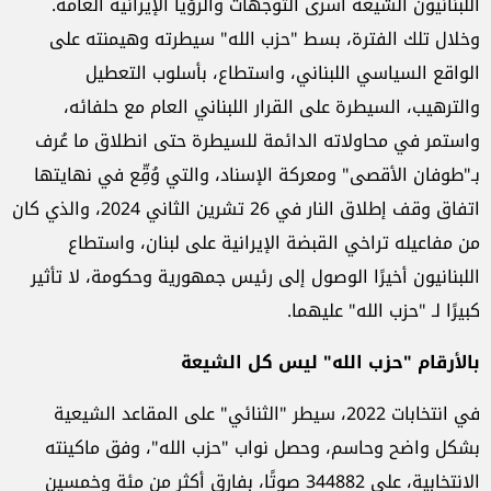
اللبنانيون الشيعة أسرى التوجهات والرؤيا الإيرانية العامة.
وخلال تلك الفترة، بسط "حزب الله" سيطرته وهيمنته على
الواقع السياسي اللبناني، واستطاع، بأسلوب التعطيل
والترهيب، السيطرة على القرار اللبناني العام مع حلفائه،
واستمر في محاولاته الدائمة للسيطرة حتى انطلاق ما عُرف
بـ"طوفان الأقصى" ومعركة الإسناد، والتي وُقِّع في نهايتها
اتفاق وقف إطلاق النار في 26 تشرين الثاني 2024، والذي كان
من مفاعيله تراخي القبضة الإيرانية على لبنان، واستطاع
اللبنانيون أخيرًا الوصول إلى رئيس جمهورية وحكومة، لا تأثير
كبيرًا لـ "حزب الله" عليهما.
بالأرقام "حزب الله" ليس كل الشيعة
في انتخابات 2022، سيطر "الثنائي" على المقاعد الشيعية
بشكل واضح وحاسم، وحصل نواب "حزب الله"، وفق ماكينته
الانتخابية، على 344882 صوتًا، بفارق أكثر من مئة وخمسين