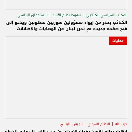
المكتب السياسي الكتائبي
سقوط نظام الأسد
الاستحقاق الرئاسي
الكتائب يحذر من إيواء مسؤولين سوريين مطلوبين ويدعو إلى
فتح صفحة جديدة مع تحرر لبنان من الوصايات والاحتلالات
محليات
حزب الله
النظام السوري
الجيش اللبناني
انهيار نظام الأسد يقطع الإمداد عن حزب الله...التسليم للدولة