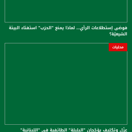
فوضى إستطلاعات الرأي... لماذا يمنع "الحزب" استفتاء البيئة
الشيعيّة؟
محليات
عزْل وتكليف يؤجّجان "البلبلة" الطائفية في "اللبنانية"