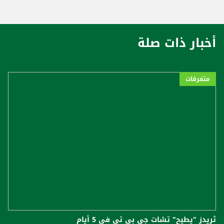
أخبار ذات صلة
متفرقات
ثريدز "يطيح" تشات جي بي تي في 5 أيام