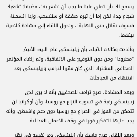
يسمح لك بأن تملي علينا ما يجب أن نشعر به"، مضيفا: "شعبك
شجاع جدا، لكن إما أن تبرم صفقة أو سننسحب، وإذا انسحبنا،
فسوف تقاتل حتى النهاية"، وتحول اللقاء إلى مشادة كلامية
بينهما.
وأفادت وكالات الأنباء، بأن زيلينسكي غادر البيت الأبيض
"مطرودا" ومن دون التوقيع على الاتفاقية، وتم إلغاء المؤتمر
الصحافي المشترك الذي كان مقررا لترامب وزيلينسكي بعد
الانتهاء من المباحثات.
وبعد المشادة، صرح ترامب للصحفيين بأنه لا يرى لدى
زيلينسكي رغبة في تسوية النزاع مع روسيا، وأن أوكرانيا لن
تتمكن من الفوز في الصراع مع روسيا دون دعم واشنطن، وأنه
يجب عليها التفكير فورا في وقف الأعمال العدائية.
وبعد اللقاء، صرح ماسك بأن زيلينسكي دمر نفسه في نظر