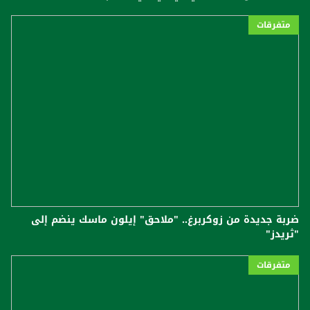
متفرقات
ضربة جديدة من زوكربرغ.. "ملاحق" إيلون ماسك ينضم إلى
"ثريدز"
متفرقات