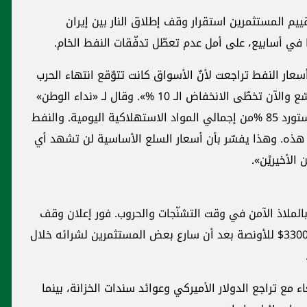
ييم المستثمرين استقرار وقف إطلاق النار بين إيران
 في أسابيع، على أمل عدم تعطّل تدفّقات النفط الخام.
أسعار النفط تراجعت لأنّ الأسواق كانت تتوّقع انتهاء الحرب
بسرعة، كذلك كانت المواجهات محصورة ولم تتوسّع والآن تخطّى الانخفاض الـ 10 %». وقال لـ «نداء الوطن»
إن «هذا التراجع ينعكس إيجابًا على لبنان الذي يستورد 85 %من إجمالي المواد الاستهلاكية اليومية. والنفط
 هذه. وهذا يفسّر بأن أسعار السلع الأساسية لن تشهد أي
الأخيريْن».
الملاذ الآمن في وقت التشنّجات والحروب. فور إعلان وقف
إطلاق النار، هبطت أسعار الذهب إلى ما دون الـ 3300$ للأونصة بعد أن سارع بعض المستثمرين لشرائه خلال
ء مع تراجع الدولار الأميركي وعوائد سندات الخزانة، بينما