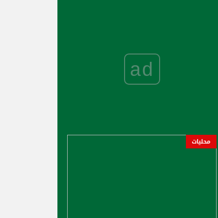
ad
محليات