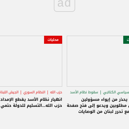
ad
ت
محليات
سياسي الكتائبي
سقوط نظام الأسد
حزب الله
النظام السوري
الجيش اللبنا
قاق الرئاسي
 يحذر من إيواء مسؤولين
انهيار نظام الأسد يقطع الإمداد
مطلوبين ويدعو إلى فتح صفحة
حزب الله...التسليم للدولة حتمي و
ع تحرر لبنان من الوصايات
لات