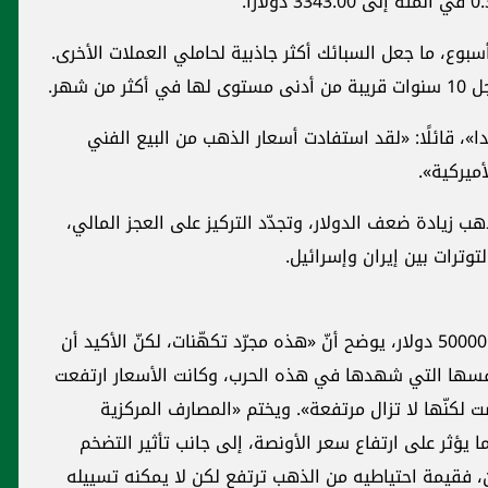
بوع، ما جعل السبائك أكثر جاذبية لحاملي العملات الأخرى.
 شهر.
»، قائلًا: «لقد استفادت أسعار الذهب من البيع الفني
ميركية».
هب زيادة ضعف الدولار، وتجدّد التركيز على العجز المالي،
وترات بين إيران وإسرائيل.
وعن إمكانية وصول سعر الأونصة إلى 40000 أو 50000 دولار، يوضح أنّ «هذه مجرّد تكهّنات، لكنّ الأكيد أن
نفسها التي شهدها في هذه الحرب، وكانت الأسعار ارتفعت
ضت لكنّها لا تزال مرتفعة». ويختم «المصارف المركزية
يؤثر على ارتفاع سعر الأونصة، إلى جانب تأثير التضخم
ان، فقيمة احتياطيه من الذهب ترتفع لكن لا يمكنه تسييله