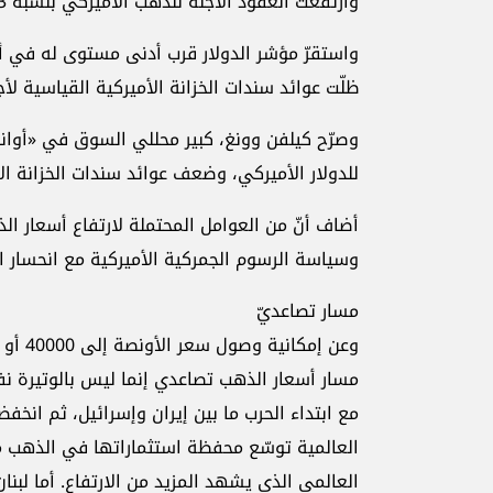
وارتفعت العقود الآجلة للذهب الأميركي بنسبة 0.3 في المئة إلى 3343.00 دولارًا.
واستقرّ مؤشر الدولار قرب أدنى مستوى له في أس
ظلّت عوائد سندات الخزانة الأميركية القياسية لأجل 10 سنوات قريبة من أدنى مستوى لها في أكثر من
وصرّح كيلفن وونغ، كبير محللي السوق في «أواندا
للدولار الأميركي، وضعف عوائد سندات الخزانة الأ
أضاف أنّ من العوامل المحتملة لارتفاع أسعار الذ
وسياسة الرسوم الجمركية الأميركية مع انحسار الت
مسار تصاعديّ
مسار أسعار الذهب تصاعدي إنما ليس بالوتيرة 
مع ابتداء الحرب ما بين إيران وإسرائيل، ثم انخف
العالمية توسّع محفظة استثماراتها في الذهب ما 
العالمي الذي يشهد المزيد من الارتفاع. أما لبن