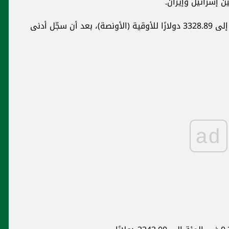
 إسرائيل وإيران.
وارتفع سعر الذهب الفوري بنسبة 0.2 في المئة إلى 3328.89 دولارًا للأوقية (الأونصة)، بعد أن سجّل أدنى
ad