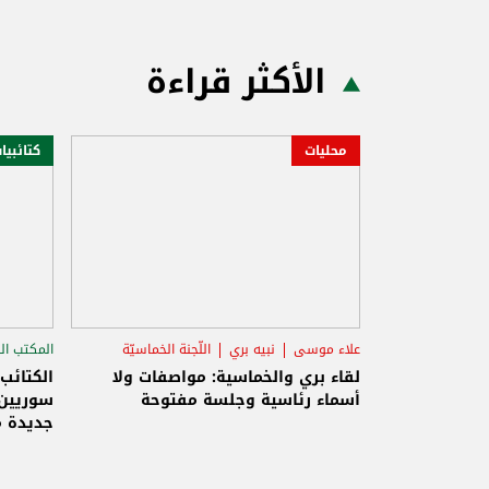
الأكثر قراءة
محليات
كتائبيا
علاء موسى
نبيه بري
اللّجنة الخماسيّة
المكتب ال
الاستح
لقاء بري والخماسية: مواصفات ولا
الكتائب
أسماء رئاسية وجلسة مفتوحة
سوريين 
جديدة م
والاحتلا