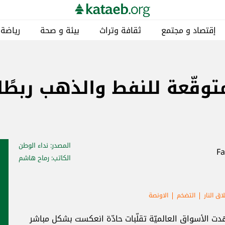
إقتصاد و مجتمع
ثقافة وتراث
بيئة و صحة
رياضة
وقّعة للنفط والذهب ربطًا ب
المصدر
: نداء الوطن
الكاتب
: رماح هاشم
ق النار
التضخم
الاونصة
دت الأسواق العالميّة تقلّبات حادّة انعكست بشكل مباشر