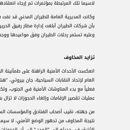
لاسيما تلك المرتبطة بمؤتمرات تم إرجاء انعقادها
وكانت المديرية العامة للطيران المدني قد نفت 
بأن شركات الطيران أبلغت إدارة مطار رفيق الحري
وعليه تستمر رحلات الطيران وفق مواعيدها ووجه
تزايد المخاوف
انعكست الأحداث الأمنية الراهنة على طمأنينة الو
العام لإتحاد النقابات السياحية، جان بيروتي، "ه
فعلياً مع بدء المناوشات الأمنية في الجنوب، ولكن
عمليات تقصير الإقامات وإلغاء الحجوزات لا تزال
من جهته، نقيب أصحاب الفنادق والمؤسسات السياح
نتيجة المخاوف من تدهور الوضع الأمني، لا سيما 
الأشقر في حديثه إلى "المدن" إلى أن الحجوزات