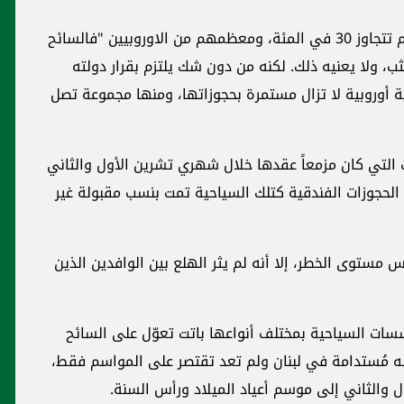
ويؤكد بيروتي بأن نسبة عمليات إلغاء الحجوزات لم تتجاوز 30 في المئة، ومعظمهم من الاوروبيين "فالسائح
ب، ولا يعنيه ذلك. لكنه من دون شك يلتزم بقرار دولته
 أوروبية لا تزال مستمرة بحجوزاتها، ومنها مجموعة تصل
 التي كان مزمعاً عقدها خلال شهري تشرين الأول والثاني
غاء الحجوزات الفندقية كتلك السياحية تمت بنسب مقبولة غير
 مستوى الخطر، إلا أنه لم يثر الهلع بين الوافدين الذين
ات السياحية بمختلف أنواعها باتت تعوّل على السائح
 شبه مُستدامة في لبنان ولم تعد تقتصر على المواسم فقط،
 والثاني إلى موسم أعياد الميلاد ورأس السنة.