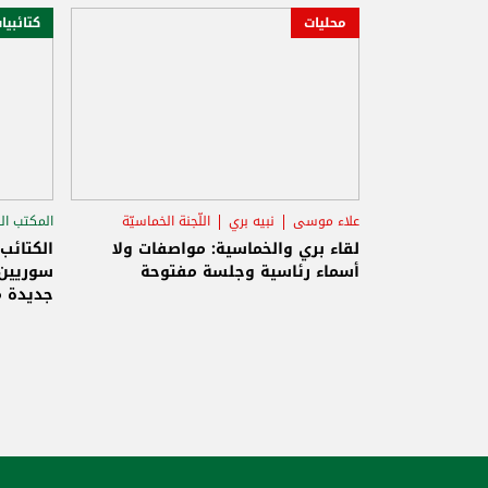
محليات
كتائبيا
علاء موسى
نبيه بري
اللّجنة الخماسيّة
المكتب ال
الاستح
لقاء بري والخماسية: مواصفات ولا
الكتائب
أسماء رئاسية وجلسة مفتوحة
سوريين 
جديدة م
والاحتلا