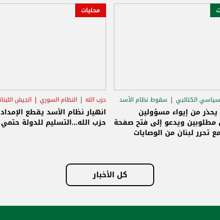
ت
محليات
سياسي الكتائبي
سقوط نظام الأسد
حزب الله
النظام السوري
الجيش اللبنا
قاق الرئاسي
 يحذر من إيواء مسؤولين
انهيار نظام الأسد يقطع الإمداد
مطلوبين ويدعو إلى فتح صفحة
حزب الله...التسليم للدولة حتمي و
ع تحرر لبنان من الوصايات
لات
كل الأخبار