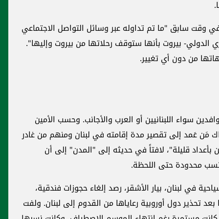
.
في وقت سابق "ما تم تداوله عبر وسائل التواصل الاجتماعي
ري الدولي- بيروت بأنها ستوقف رحلاتها من بيروت وإليها".
اتها من دون أي تغيير.
افدين سواء اللبنانيين أو العرب والأجانب. وحسب الأمين
ناك مَن عَمد إلى تقصير مدة إقامته في لبنان ومنهم من غادر
 بأعداد قليلة"، لافتاً في حديثه إلى "المدن" إلى أن
 بنسب محدودة حتى اللحظة.
ية في لبنان، بيار الأشقر، رصد إلغاء حجوزات فندقية،
بعد تحذير دول أوروبية رعاياها من القدوم إلى لبنان. ولفت
 كانت مستمرة رغم انتهاء الموسم الاصطياف، وكانت نسبها