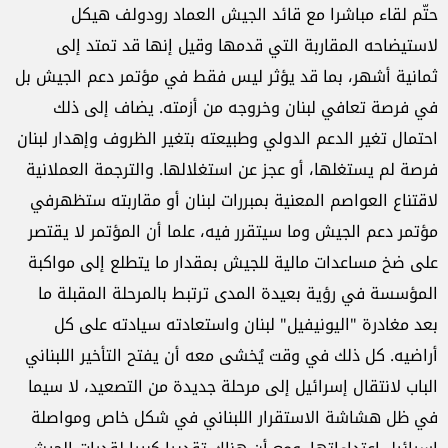
حتّم لقاء مباشرا مع قائد الجيش العماد رودولف هيكل
لاستيضاحه المقاربة التي قدمها وقيل إنها قد تمتد إلى
ثمانية أشهر، بما قد يؤثر ليس فقط في مؤتمر دعم الجيش بل
في فرصة تعافي لبنان وخروجه من أزمته. يضاف إلى ذلك
احتمال تغير الدعم الدولي وطبيعته بتغير الظروف وإهدار لبنان
فرصة لم يستغلها، أو عجز عن استغلالها. والترجمة العملانية
لاقتناع العواصم المعنية بمبررات لبنان أو مقاربته ستظهرفي
مؤتمر دعم الجيش وما سيتقرر فيه، علما أن المؤتمر لا يقتصر
على ضخ مساعدات مالية للجيش بمقدار ما يتطلع إلى مواكبة
المؤسسة في رؤية بعيدة المدى ترتبط بالمرحلة المقبلة ما
بعد مغادرة "اليونيفيل" لبنان واستعادته سيادته على كل
أراضيه. كل ذلك في وقت يُخشى معه أن يفتح التأخير اللبناني
الباب لانتقال إسرائيل إلى مرحلة جديدة من التصعيد، لا سيما
في ظل هشاشة الاستقرار اللبناني في شكل خاص ومواصلة