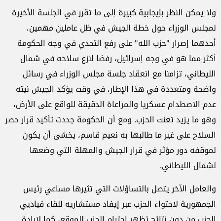
ولا يمكن النظر بإيجابية كبيرة إلى ما تقرر في الجلسة الأخيرة
لمجلس الوزراء حول خطة الجيش في ظل عاملين مهمين،
أحدهما إصرار "حزب الله" على رفع التحدي في وجه الحكومة
أكثر مما هو في وجه إسرائيل، رفضا لنزع سلاحه في شمال
الليطاني، تزامنا مع انعقاد جلسة مجلس الوزراء في رسائل
واضحة ومتعددة في هذا الإطار، في وقت يؤكد الجيش نيته
عدم الاصطدام عسكريا والمراعاة الدقيقة للواقع على الأرض،
وهو ما يزيد تعنت الحزب. ومع أن الحكومة جددت تأكيد قرار حصر
السلاح على غير ما طالبها به نعيم قاسم، يخشى أن يكون
لموقفه دور مؤثر في قرار الجيش والمهلة التي وضعها
لشمال الليطاني.
والعامل الآخر يتصل بالتساؤلات التي تثيرها مساعي رئيس
الجمهورية لاحتواء الحزب عبر إيفاد مستشاريه للقاء قياديي
الحزب من دون نتائج تظهر احترام الحزب للموقع، كما لإرادة