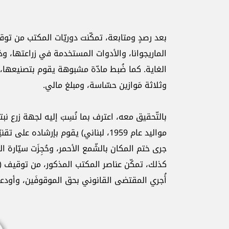
بعد رصدٍ ومتابعة، تمكّنت دوريّات المكتب من تو
الماريجوانا، والأدوات المستخدمة في زراعتها، و
الغاية. كما ضُبط مادّة مشبوهة يقوم بتصنيعها، 
وثلاثة مَوازين حسّاسة، ومبلغ مالي.
بالتّحقيق معه، اعترف بما نُسِبَ إليه لجهة زرع نبت
مواليد عام 1959، لبناني) يقوم بإرشاده على تقنيّات الزّراعة وتزويده بالبذور.
جرى ختم المكان بالشّمع الأحمر، وحُجِزَت سيّارة ا
كذلك، تمكّن عناصر المكتب المذكور، من توقيف (ع. 
أُجري المقتضى القانوني بحق الموقوفَين، وأودع