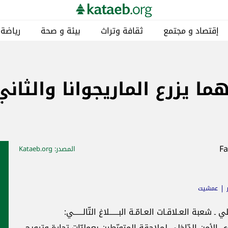
إقتصاد و مجتمع
ثقافة وتراث
بيئة و صحة
رياضة
يزرع الماريجوانا والثاني 
المصدر
: Kataeb.org
عمشيت
 ـ شعبة العـلاقـات العـامّـة البــــــلاغ التّالــــــي:
لأمن الدّاخلي لملاحقة المتورّطين بعمليّات تجارة وترويج