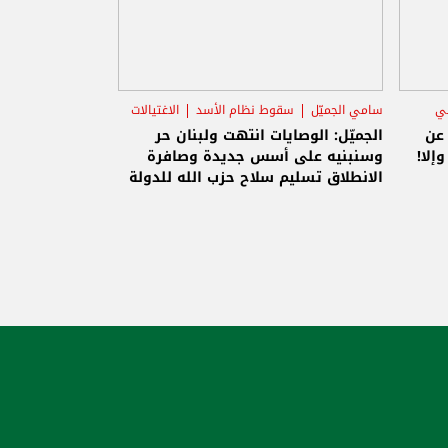
ني
سامي الجميّل
سقوط نظام الأسد
الاغتيالات
 عن
الجميّل: الوصايات انتهت ولبنان حر
إلا!
وسنبنيه على أسس جديدة وصافرة
الانطلاق تسليم سلاح حزب الله للدولة