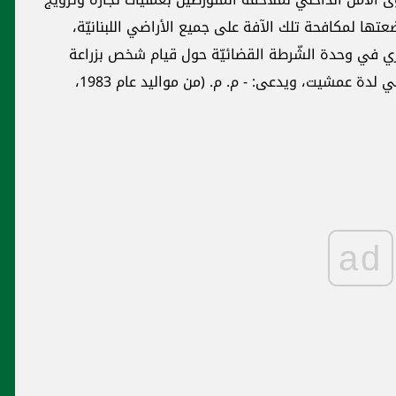
تها لمكافحة تلك الآفة على جميع الأراضي اللبنانيّة،
زي في وحدة الشّرطة القضائيّة حول قيام شخص بزراعة
نباتات الماريجوانا وبيع بذورها في منزله الكائن في لدة عمشيت، ويدعى: - م. م. (من مواليد عام 1983،
ad