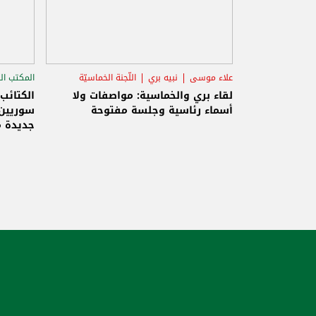
علاء موسى
نبيه بري
اللّجنة الخماسيّة
المكتب ال
الاستح
لقاء بري والخماسية: مواصفات ولا
الكتائب
أسماء رئاسية وجلسة مفتوحة
سوريين 
جديدة م
والاحتلا