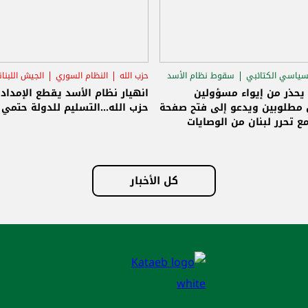
سياسي الكتائبي
سقوط نظام الأسد
حزب الله
النظام السوري
الجيش اللبنا
قاق الرئاسي
 يحذر من إيواء مسؤولين
انهيار نظام الأسد يقطع الإمداد
مطلوبين ويدعو إلى فتح صفحة
حزب الله...التسليم للدولة حتمي و
ع تحرر لبنان من الوصايات
لات
كل الأخبار