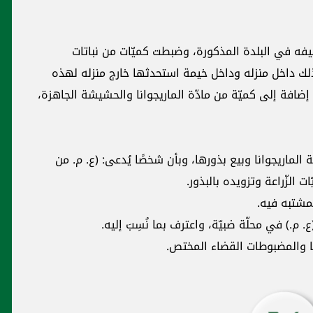
قيفه في البلدة المذكورة، وضبطت كميّات من نباتات
ذلك داخل منزله وداخل خيمة استحدثها خارج منزله لهذه
إضافة إلى كميّة من مادّة الماريجوانا والحشيشة الجاهزة،
ة الماريجوانا وبيع بذورها، وبأن شخصًا يُدعى: (ع. م. من
لمشتبه فيه.
م.) في محلّة ضبيّة، واعترف بما نُسِبَ إليه.
ا والمضبوطات القضاء المختص.