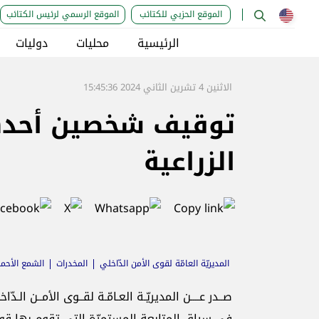
الموقع الحزبي للكتائب
الموقع الرسمي لرئيس الكتائب
الرئيسية
محليات
دوليات
الاثنين 4 تشرين الثاني 2024 15:45:36
توقيف شخصين أحدهما 
الزراعية
المديريّة العامّة لقوى الأمن الدّاخلي
المخدرات
الشمع الأحمر
صــدر عــــن المديريّـة العـامّـة لقــوى الأمــن الـدّاخلي
في سياق المتابعة المستمرّة التي تقوم بها قوى ا