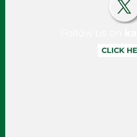
Follow us on
ka
CLICK H