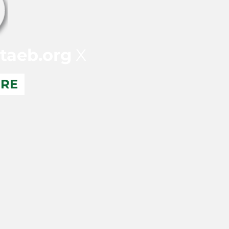
taeb.org
X
ERE