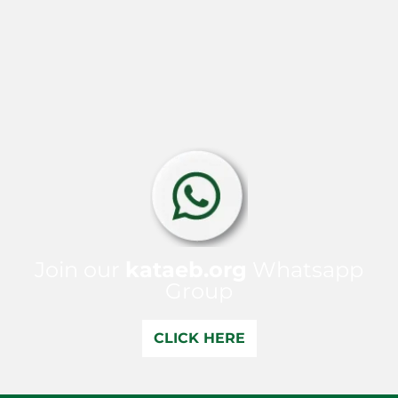
Join our
kataeb.org
Whatsapp
Group
CLICK HERE