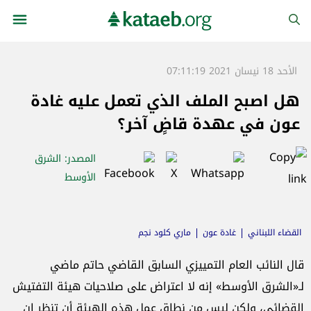
الأحد 18 نيسان 2021 07:11:19
هل اصبح الملف الذي تعمل عليه غادة
عون في عهدة قاضٍ آخر؟
المصدر
: الشرق
الأوسط
القضاء اللبناني
غادة عون
ماري كلود نجم
قال النائب العام التمييزي السابق القاضي حاتم ماضي
لـ«الشرق الأوسط» إنه لا اعتراض على صلاحيات هيئة التفتيش
القضائي، ولكن ليس من نطاق عمل هذه الهيئة أن تنظر إن