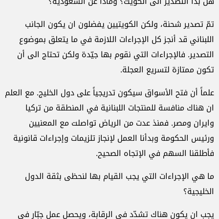
هل بدأ التصدير الى الكويت؟ وماذا عن السعودية؟
تمّ تصدير شحنة، ولكن الكويتيين يفضلون ان يكون الجانب
اللبناني قد أنجز كل الإجراءات اللازمة في ما يتعلق بموضوع
التصدير. فالإجراءات التي نقوم بها جيّدة ولكن تحتاج الى أن
تكون ممتازة لتسريع العجلة.
علماً أن فتح الأسواق سيكون تدريجياً على دول الخليج. مع العلم
ان هناك منافسة للمنتجات اللبنانية في المنطقة من تركيا
وايران ومصر. فمنذ عدت من الرياض تواصلت مع المعنيين
ورئيس الحكومة وبدأنا العمل لإنجاز تلزيمات وإجراءات قانونية
فأطلقنا السهم في الإتجاه الصحيح.
ما هي الإجراءات التي يجب القيام بها لنحظى بثقة الدول
الخليجية؟
يجب ان يكون هناك تشدّد في الرقابة، ويحصل عمل جبّار في