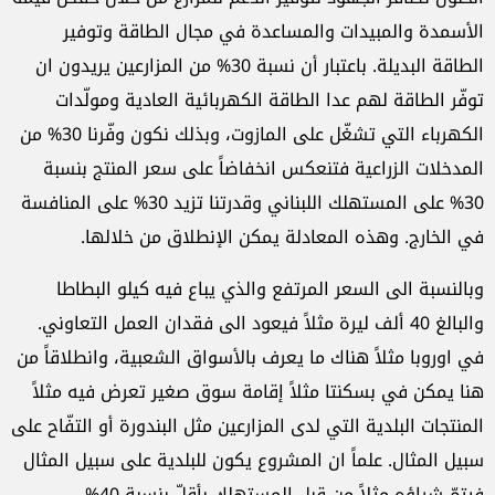
الأسمدة والمبيدات والمساعدة في مجال الطاقة وتوفير
الطاقة البديلة. باعتبار أن نسبة 30% من المزارعين يريدون ان
توفّر الطاقة لهم عدا الطاقة الكهربائية العادية ومولّدات
الكهرباء التي تشغّل على المازوت، وبذلك نكون وفّرنا 30% من
المدخلات الزراعية فتنعكس انخفاضاً على سعر المنتج بنسبة
30% على المستهلك اللبناني وقدرتنا تزيد 30% على المنافسة
في الخارج. وهذه المعادلة يمكن الإنطلاق من خلالها.
وبالنسبة الى السعر المرتفع والذي يباع فيه كيلو البطاطا
والبالغ 40 ألف ليرة مثلاً فيعود الى فقدان العمل التعاوني.
في اوروبا مثلاً هناك ما يعرف بالأسواق الشعبية، وانطلاقاً من
هنا يمكن في بسكنتا مثلاً إقامة سوق صغير تعرض فيه مثلاً
المنتجات البلدية التي لدى المزارعين مثل البندورة أو التفّاح على
سبيل المثال. علماً ان المشروع يكون للبلدية على سبيل المثال
فيتمّ شراؤه مثلاً من قبل المستهلك بأقلّ بنسبة 40%.