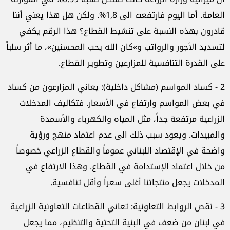
العامة. أما اليوم فارتفعت الى 1,8%. ولكن هل هذا يعني أننا
قادرون بهذه النسبة على تنشيط القطاع؟ هذا الرقم يكفي
لتسديد الأجور والرواتب و»كان الله يحبّ المحسنين»، ما أثر سلباً
على القدرة التنافسية للمزارعين وتطوير القطاع.
2 - كساد المواسم (مشاكل داخلية): يعاني المزارعون من كساد
في بعض المواسم وارتفاع في الأسعار. فتكاليف المدخلات
الزراعية مرتفعة جداً، مثل المياه والكهرباء والأسمدة
والمبيدات. ويعود سبب ذلك الى عدم اعتماد منهج ورؤية
واضحة في الإقتصاد اللبناني عموماً والقطاع الزراعي خصوصاً
من خلال اعتماد الإستدامة في القطاع. وهذا الارتفاع في
المدخلات يجعل منتجاتنا أغلى سعراً وأقل تنافسية.
3 - نقص الروابط التعاونية: تعاني القطاعات التعاونية الزراعية
في لبنان من ضعف في البنية التحتية والتنظيم، مما يجعل