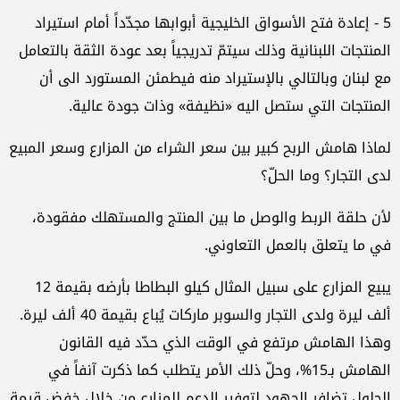
5 - إعادة فتح الأسواق الخليجية أبوابها مجدّداً أمام استيراد
المنتجات اللبنانية وذلك سيتمّ تدريجياً بعد عودة الثقة بالتعامل
مع لبنان وبالتالي بالإستيراد منه فيطمئن المستورد الى أن
المنتجات التي ستصل اليه «نظيفة» وذات جودة عالية.
لماذا هامش الربح كبير بين سعر الشراء من المزارع وسعر المبيع
لدى التجار؟ وما الحلّ؟
لأن حلقة الربط والوصل ما بين المنتج والمستهلك مفقودة،
في ما يتعلق بالعمل التعاوني.
يبيع المزارع على سبيل المثال كيلو البطاطا بأرضه بقيمة 12
ألف ليرة ولدى التجار والسوبر ماركات يُباع بقيمة 40 ألف ليرة.
وهذا الهامش مرتفع في الوقت الذي حدّد فيه القانون
الهامش بـ15%، وحلّ ذلك الأمر يتطلب كما ذكرت آنفاً في
الحلول تضافر الجهود لتوفير الدعم للمزارع من خلال خفض قيمة