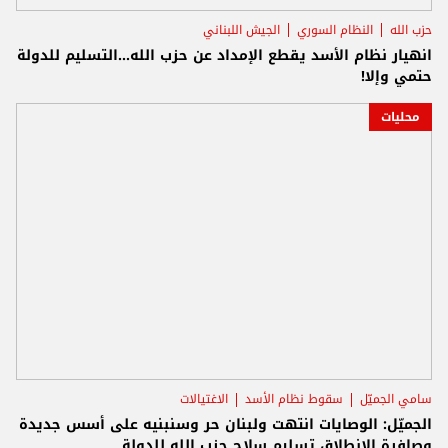
حزب الله
النظام السوري
الجيش اللبناني
انهيار نظام الأسد يقطع الإمداد عن حزب الله...التسليم للدولة
حتمي وإلا!
محليات
سامي الجميّل
سقوط نظام الأسد
الاغتيالات
الجميّل: الوصايات انتهت ولبنان حر وسنبنيه على أسس جديدة
وصافرة الانطلاق تسليم سلاح حزب الله للدولة