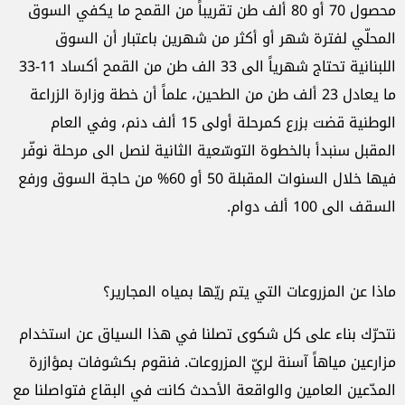
محصول 70 أو 80 ألف طن تقريباً من القمح ما يكفي السوق
المحلّي لفترة شهر أو أكثر من شهرين باعتبار أن السوق
اللبنانية تحتاج شهرياً الى 33 الف طن من القمح أكساد 11-33
ما يعادل 23 ألف طن من الطحين، علماً أن خطة وزارة الزراعة
الوطنية قضت بزرع كمرحلة أولى 15 ألف دنم، وفي العام
المقبل سنبدأ بالخطوة التوسّعية الثانية لنصل الى مرحلة نوفّر
فيها خلال السنوات المقبلة 50 أو 60% من حاجة السوق ورفع
السقف الى 100 ألف دوام.
ماذا عن المزروعات التي يتم ريّها بمياه المجارير؟
نتحرّك بناء على كل شكوى تصلنا في هذا السياق عن استخدام
مزارعين مياهاً آسنة لريّ المزروعات. فنقوم بكشوفات بمؤازرة
المدّعين العامين والواقعة الأحدث كانت في البقاع فتواصلنا مع