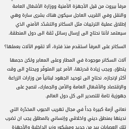
مرفأ بيروت من قبل الأجهزة الأمنية ووزارة الأشغال العامة
والنقل وفي القريب العاجل سيكون هناك بشرى سارة وهي
إطلاق عملية الترتيبات مثل السكانر والتشدّد الأمني الذي
سيعتمد لأننا نحتاج الى إرسال رسائل ثقة الى دول المنطقة.
السكانر على المرفأ استقدم منذ فترة، ألا تقوم الآلات بعملها؟
آلات السكانر موجودة في المطار وعلى المعابر ولكن حجمها
يتطوّر، ويجب زيادة قدرتها، الأمر غير المتوفّر ويحتاج الى وقت
أكثر لإنجازه. نحتاج الى توحيد الجهود لبنانياً من وزارات الزراعة
والإقتصاد والأشغال العامة والأمن والجمارك، لنصبح على
جهوزية تامة للتصدير الى كل دول العالم.
نعاني أزمة كبيرة جداً في مجال تهريب الحبوب المخدّرة التي
ندينها بمنطق ديني واخلاقي وإنساني بالمطلق يجب ان تضرب
تلك العصابات بيد من حديد ومشكور وزير الداخلية والأجهزة