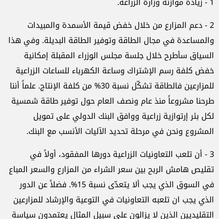
1 - زيادة موازنة وزارة الزراعة.
2 - دعم المزارع من خلال خفض قيمة الأسمدة والمبيدات
والمساعدة في مجال الطاقة وتوفير الطاقة البديلة. وفي هذا
السياق سأطرح خلال جلسة مجلس الوزراء المقبلة إمكانية
خفض كلفة رسم الإشتراك وساعة الكهرباء للساعات الزراعية
للمزارعين فالطاقة تشكّل نسبة 30% من كلفة الإنتاج. علماً أننا
طرحنا مشروعاً منذ عام ونصف العام حول توفير طاقة شمسية
لكل بئر إرتوازية زراعية ووافق البنك الدولي على تمويل
المشروع ونحن في مرحلة تحديد الآليات الأنسب مع البنك.
3 - أن تلعب التعاونيات الزراعية دورها المفقود، أولاً في
تقليص هامش الربح بين سعر الشراء من المزارع والسعر المباع
في السوق الذي يجب ألا يتعدّى نسبة 15%. فضلاً عن الدور
الذي يجب ان تلعبه التعاونيات في التوعية والإرشاد للمزارعين
التقليديين الذين لا يزالون على سبيل المثال يعتمدون سياسة