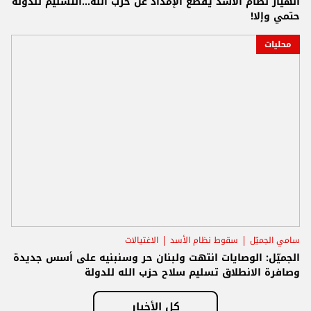
انهيار نظام الأسد يقطع الإمداد عن حزب الله...التسليم للدولة
حتمي وإلا!
محليات
سامي الجميّل
سقوط نظام الأسد
الاغتيالات
الجميّل: الوصايات انتهت ولبنان حر وسنبنيه على أسس جديدة
وصافرة الانطلاق تسليم سلاح حزب الله للدولة
كل الأخبار