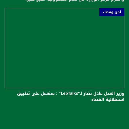
أمن وقضاء
وزير العدل عادل نصّار لـ"LebTalks" : سنعمل على تطبيق
استقلالية القضاء