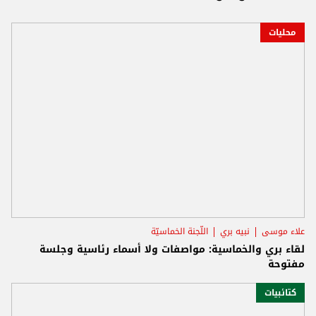
محليات
علاء موسى
نبيه بري
اللّجنة الخماسيّة
لقاء بري والخماسية: مواصفات ولا أسماء رئاسية وجلسة
مفتوحة
كتائبيات