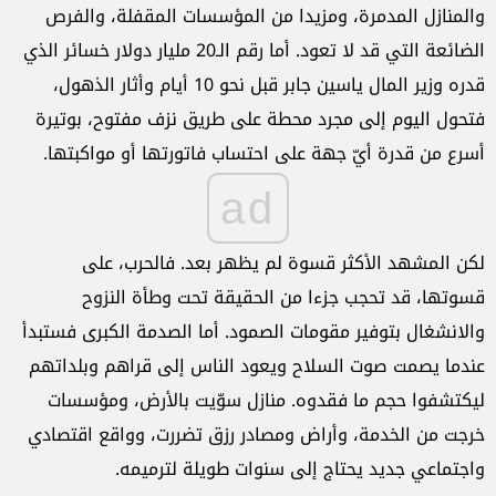
والمنازل المدمرة، ومزيدا من المؤسسات المقفلة، والفرص
الضائعة التي قد لا تعود. أما رقم الـ20 مليار دولار خسائر الذي
قدره وزير المال ياسين جابر قبل نحو 10 أيام وأثار الذهول،
فتحول اليوم إلى مجرد محطة على طريق نزف مفتوح، بوتيرة
أسرع من قدرة أيّ جهة على احتساب فاتورتها أو مواكبتها.
ad
لكن المشهد الأكثر قسوة لم يظهر بعد. فالحرب، على
قسوتها، قد تحجب جزءا من الحقيقة تحت وطأة النزوح
والانشغال بتوفير مقومات الصمود. أما الصدمة الكبرى فستبدأ
عندما يصمت صوت السلاح ويعود الناس إلى قراهم وبلداتهم
ليكتشفوا حجم ما فقدوه. منازل سوّيت بالأرض، ومؤسسات
خرجت من الخدمة، وأراض ومصادر رزق تضررت، وواقع اقتصادي
واجتماعي جديد يحتاج إلى سنوات طويلة لترميمه.