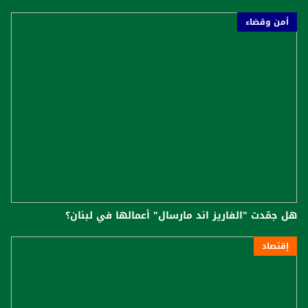
أمن وقضاء
هل جمّدت "الفاريز اند مارسال" أعمالها في لبنان؟
إقتصاد