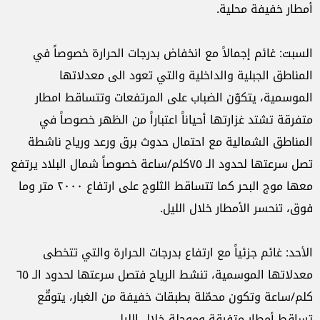
أمطار خفيفة محلية.
السبت: غائم إجمالاً مع انخفاض بدرجات الحرارة خصوصاً في
المناطق الجبلية والداخلية والتي تعود الى معدلاتها
الموسمية، يتكوّن الضباب على المرتفعات وتتساقط امطار
متفرقة تشتد غزارتها أحياناً اعتباراً من الظهر خصوصاً في
المناطق الشمالية مع احتمال حدوث برق ورعد ورياح ناشطة
تصل سرعتها لحدود الـ ٧٥كلم/ساعة خصوصاً شمال البلاد يرتفع
معها موج البحر كما تتساقط الثلوج على ارتفاع ٢٠٠٠ متر وما
فوق، تنحسر الأمطار خلال الليل.
الأحد: غائم جزئياً مع ارتفاع بدرجات الحرارة والتي تتخطى
معدلاتها الموسمية، تنشط الرياح فتصل سرعتها لحدود الـ ٦٥
كلم/ساعة وتكون محمّلة بطبقات خفيفة من الغبار، يتوقّع
تساقط أمطار متفرقة وموحلة خلال الليل.