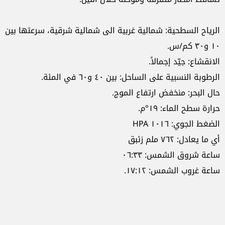
الرياح السطحية: شمالية غربية الى شمالية شرقية، سرعتها بين
١٠ و٣٠ كم/س.
الانقشاع: جيّد إجمالاً.
الرطوبة النسبية على الساحل: بين ٤٠ و٦٠ في المئة.
حال البحر: منخفض ارتفاع الموج.
حرارة سطح الماء: ١٩°م.
الضغط الجوي: ١٠١٦ HPA
أي ما يعادل: ٧٦٢ ملم زئبق
ساعة شروق الشمس: ٠٦:٣٣
ساعة غروب الشمس: ١٧:١٢.