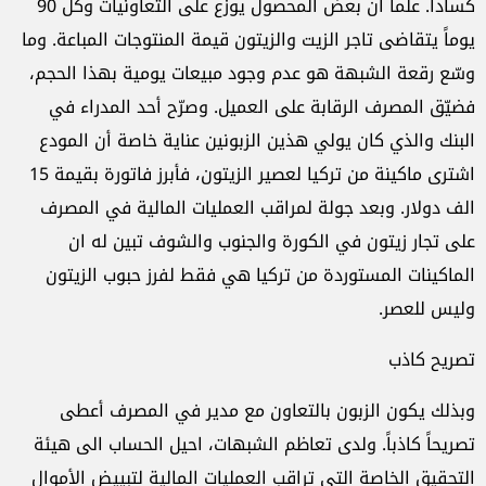
كساداً. علماً ان بعض المحصول يوزع على التعاونيات وكل 90
يوماً يتقاضى تاجر الزيت والزيتون قيمة المنتوجات المباعة. وما
وسّع رقعة الشبهة هو عدم وجود مبيعات يومية بهذا الحجم،
فضيّق المصرف الرقابة على العميل. وصرّح أحد المدراء في
البنك والذي كان يولي هذين الزبونين عناية خاصة أن المودع
اشترى ماكينة من تركيا لعصير الزيتون، فأبرز فاتورة بقيمة 15
الف دولار. وبعد جولة لمراقب العمليات المالية في المصرف
على تجار زيتون في الكورة والجنوب والشوف تبين له ان
الماكينات المستوردة من تركيا هي فقط لفرز حبوب الزيتون
وليس للعصر.
تصريح كاذب
وبذلك يكون الزبون بالتعاون مع مدير في المصرف أعطى
تصريحاً كاذباً. ولدى تعاظم الشبهات، احيل الحساب الى هيئة
التحقيق الخاصة التي تراقب العمليات المالية لتبييض الأموال