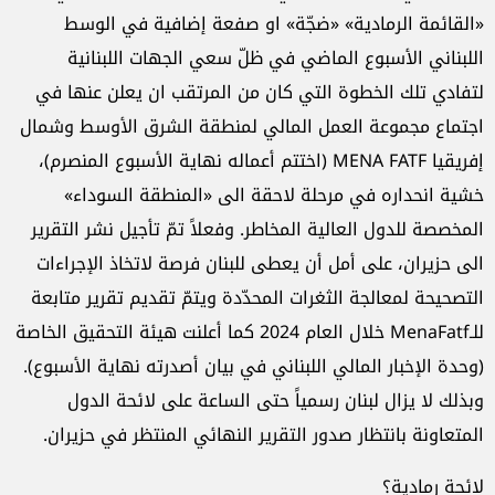
«القائمة الرمادية» «ضجّة» او صفعة إضافية في الوسط
اللبناني الأسبوع الماضي في ظلّ سعي الجهات اللبنانية
لتفادي تلك الخطوة التي كان من المرتقب ان يعلن عنها في
اجتماع مجموعة العمل المالي لمنطقة الشرق الأوسط وشمال
إفريقيا MENA FATF (اختتم أعماله نهاية الأسبوع المنصرم)،
خشية انحداره في مرحلة لاحقة الى «المنطقة السوداء»
المخصصة للدول العالية المخاطر. وفعلاً تمّ تأجيل نشر التقرير
الى حزيران، على أمل أن يعطى للبنان فرصة لاتخاذ الإجراءات
التصحيحة لمعالجة الثغرات المحدّدة ويتمّ تقديم تقرير متابعة
للـMenaFatf خلال العام 2024 كما أعلنت هيئة التحقيق الخاصة
(وحدة الإخبار المالي اللبناني في بيان أصدرته نهاية الأسبوع).
وبذلك لا يزال لبنان رسمياً حتى الساعة على لائحة الدول
المتعاونة بانتظار صدور التقرير النهائي المنتظر في حزيران.
لائحة رمادية؟