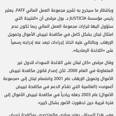
وبانتظار ما سيخرج به تقرير مجموعة العمل المالي FATF، يعتبر
رئيس مؤسسة JUSTICIA د. بول مرقص أن «النتيجة التي
ستؤول اليها قرارات مجموعة العمل المالي ربما تكون عدم
امتثال لبنان بشكل كامل في مكافحة تبييض الأموال وتمويل
الإرهاب. وبالتالي عليه اتخاذ إجراءات تبعد عنه إدراجه رسمياً
على «اللائحة الرمادية».
وقال مرقص «كان لبنان على اللائحة السوداء للدول غير
المتعاونة في العام 2000، لكن إصدار قانون مكافحة تبييض
الأموال وتمويل الإرهاب عام 2001 وانضمام لبنان إلى «مجموعة
أغمونت» (العالمية التي تقدّم الدعم في مكافحة تبييض
الأموال) عام 2003 جعله ريادياً في مكافحة تبييض الأموال إلى
فترة قريبة حين تدهورت الأمور بشكل كبير».
وفي هذا السياق، يعتبر مرقص والمتخصص بمكافحة تبييض