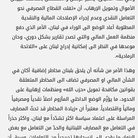
الأموال وتمويل الإرهاب، أن «تفلت القطاع المصرفي نحو
التعامل النقدي وعدم إجراء الإصلاحات المالية والنقدية
المطلوبة أعاد الوضع الى الوراء في لبنان، الأمر الذي دفع
منظمة العمل المالي والتي تصدر تقارير بشكل دوري، وحان
موعدها في النظر الى إمكانية إدراج لبنان على «اللائحة
الرمادية».
وهذا الأمر من شأنه أن يلحق بلبنان مخاطر إضافية أكان في
الشأن المالي او المصرفي تضاف الى المخاطر المتعلقة
بقوانين مكافحة تمويل «حزب الله» ومنظمات إرهابية على
الحدود، ما يؤزّم الوضع الداخلي المأزوم اصلاً نقدياً ومصرفياً
ومالياً واقتصادياً. معتبراً ان «زيادة المخاطر قد تحثّ المصارف
المراسلة على اعتماد سياسة اكثر تشدّداً مع لبنان، واكثر حذراً
في التعامل مع المصارف اللبنانية والحدّ من التعامل مع بعض
البنوك ما يؤدي الى انسحابها تدريجياً من التعاملات. وسبق أن