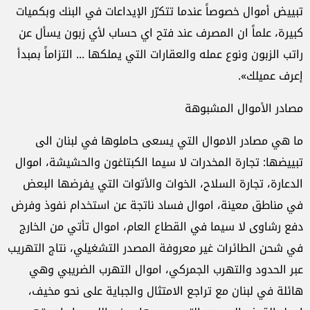
تبييض أموال خصوصاً عندما تتكرّر الإيداعات في البنك وبكميات
كبيرة، علماً ان المصرف عند فتح اي حساب لأي زبون يسأل عن
راتب الزبون ونوع عمله والعقارات التي يملكها ... التزاماً بمبدأ
إعرف عميلك».
مصادر الأموال المشبوهة
ما هي مصادر الاموال التي يسعى حاملوها في لبنان الى
تبييضها: تجارة المخدرات لا سيما الكبتاغون والحشيشة، اموال
الدعارة، تجارة السلاح، الخوات والأتوات التي يفرضها البعض
في مناطق معينة، اموال فساد ناتجة عن استخدام نفوذ وفرض
دفع رشاوى لا سيما في القطاع العام، اموال تأتي من الخارج
في شحن الطائرات غير معروفة المصدر التشغيلي، نتاج التهريب
عبر الحدود والتهرب الجمركي، اموال التهرب الضريبي وهي
هائلة في لبنان مع تراجع الامتثال والجباية على نحو مخيف،