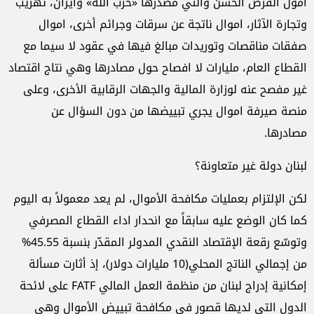
امول القرض الحسن والتي مصدرها «حزب الله» وايران، تهريب
وتجارة الآثار، اموال ناتجة عن سرقات وجرائم أخرى، اموال
صفقات مناقصات وتوريدات مبالغ فيها في عقود لا سيما مع
القطاع العام، مليارات لا افصاح حول مصادرها وهي نتاج اقتصاد
غير مفصح عنه لوزارة المالية والجهات الرقابية الأخرى، وعلى
منصة صيرفة اموال يجري تبييضها من دون السؤال عن
مصادرها.
لبنان دولة غير متعاونة؟
لكن الإلتزام بعمليات مكافحة الأموال، لم يعد معمولاً به اليوم
كما كان الوضع عليه سابقاً مع انحدار اداء القطاع المصرفي
وتوسّع رقعة الإقتصاد النقدي المدولر المقدّر بنسبة 45.55%
من إجمالي الناتج المحلي(10 مليارات دولار)، إذ أثارت مسألة
إمكانية إدراج لبنان من منظمة العمل المالي FATF على لائحة
الدول التي لديها قصور في مكافحة تبييض الأموال وهي