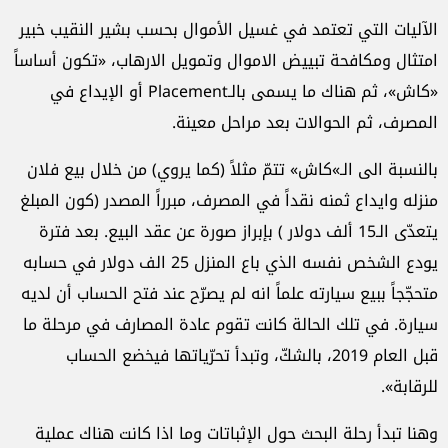
الآليات التي تعتمد في غسيل الأموال بحسب بشير النقيب خبير
امتثال ومكافحة تبييض الاموال وتمويل الارهاب، «تكون أساساً
«كاش»، ثم هناك ما يسمى بالـPlacement أو الإيداع في
المصرف، ثم الحوالات بعد مراحل معينة.
بالنسبة الى الـ»كاش» تتمّ مثلاً (كما يروي) من خلال بيع فلان
منزله وايداع ثمنه نقداً في المصرف، مبرراً المصدر (كون المبلغ
يتعدّى الـ15 ألف دولار ) بإبراز صورة عن عقد البيع. بعد فترة
يودع الشخص نفسه الذي باع المنزل 25 الف دولار في حسابه
متحجّجاً ببيع سيارته علماً انه لم يصرّح عند فتح الحساب أن لديه
سيارة. في تلك الحالة كانت تقوم عادة المصارف في مرحلة ما
قبل العام 2019، بالشكّ، وتبدأ تحرّياتها فيخضع الحساب
للرقابة».
وهنا تبدأ رحلة البحث حول الإثباتات وما اذا كانت هناك عملية