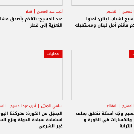
المسيح
التعليم
أديب عبد المسيح
قطر
سيح لشباب لبنان: آمنوا
عبد المسيح: نتقدّم بأصدق مشا
م فأنتم أمل لبنان ومستقبله
التعزية إلى قطر
محليات
المسيح
المقالع
سامي الجميّل
أديب عبد المسيح
السي
سيح وجّه أسئلة تتعلق بملف
الجميّل من الكورة: معركتنا اليو
 والكسارات في الكورة و
استعادة سيادة الدولة ونزع الس
لترابة
غير الشرعي