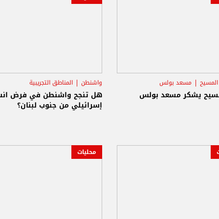
المسيح
مسعد بولس
واشنطن
المناطق التجريبية
س جوزاف عون
الرئيس جوزاف عون
مسيح يشكر مسعد بولس
هل تنجح واشنطن في فرض ان
إسرائيلي من جنوب لبنان؟
محليات