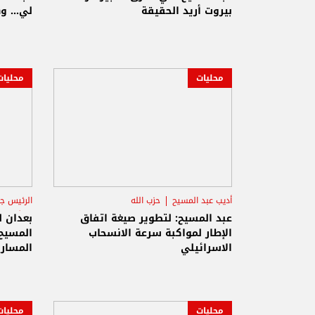
بيروت أريد الحقيقة
لي... و
محليات
محليات
أديب عبد المسيح
حزب الله
الرئيس ج
الرئيس جوزاف عون
أديب ع
عبد المسيح: لتطوير صيغة اتفاق
بعدان ل
الإطار لمواكبة سرعة الانسحاب
المسيح
الاسرائيلي
المسار 
تسعى ال
محليات
محليات