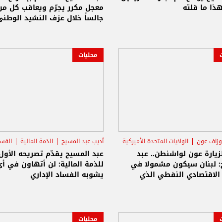
هذا ما قلته
معجل مكرر يجرّم ويعاقب كل من
جالساً خلال عزف النشيد الوطني
محليات
وزاف عون
الولايات المتحدة الأميركية
أديب عبد المسيح
الذمة المالية
الفسا
بد المسيح
زيارة عون لواشنطن.. عبد
عبد المسيح يقدّم تصريحه الأول
: لبنان سيكون مشمولا في
للذمة المالية: لن أتهاون في أ
الاقتصادي النفطي الذي
يشوبه الفساد الإداري
يه الإدارة الأميركية
محليات