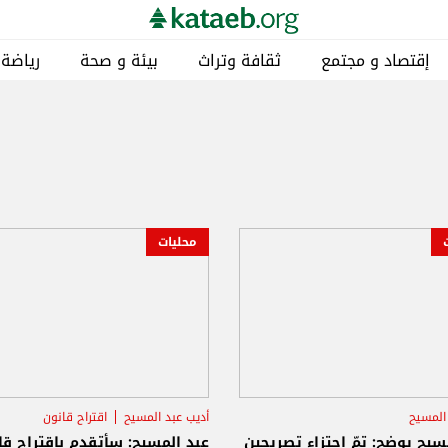
إقتصاد و مجتمع
ثقافة وتراث
بيئة و صحة
رياضة
محليات
المسيح
أديب عبد المسيح
اقتراح قانون
النشيد الوطني
سيح يوضح: تمّ اجتزاء تصريحين
عبد المسيح: سأتقدم بإقتراح قا