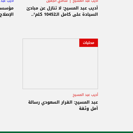
أديب عبد المسيح
سامي الجميّل
أديب عبد 
الانسحاب الاسرائيلي
أديب عبد المسيح: لا تنازل عن مبادئ
مؤسسة 
السيادة على كامل الـ10452 كلم²..
الإصلاح
محليات
أديب عبد المسيح
عبد المسيح: القرار السعودي رسالة
أمل وثقة