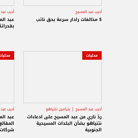
أديب عبد المسيح
أديب عبد 
المديريّة العامّة لقوى الأمن الدّاخلي
5 مخالفات رادار سرعة بحق نائب
عبد الم
بقدراتك
محليات
محليات
أديب عبد المسيح
بنيامين نتنياهو
أديب عبد 
أهالي القرى المسيحية
ردّ ناري من عبد المسيح على ادعاءات
عبد الم
نتنياهو بشأن البلدات المسيحية
المقالع
الجنوبية
شركات ا