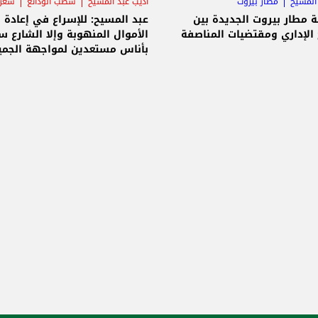
المسيح
مطار بيروت
أديب عبد المسيح
شطب الودائع
سعر 
مطار بيروت الجديدة بين
عبد المسيح: للإسراع في إعادة
 الإداري ومقتضيات المناصفة
الأموال المنهوبة وإلا الشارع س
بأناس مستعدين لمواجهة الجمي
حتى إحقاق العدل