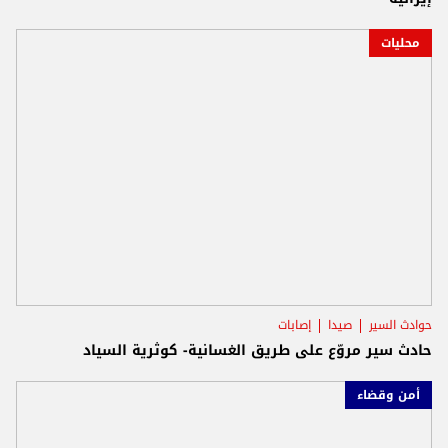
محليات
حوادث السير
صيدا
إصابات
حادث سير مروّع على طريق الغسانية- كوثرية السياد
أمن وقضاء