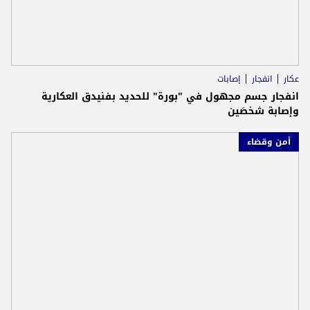
عكار
انفجار
إصابات
انفجار جسم مجهول في "بورة" للحديد بفنيدق العكارية
وإصابة شخصَين
أمن وقضاء