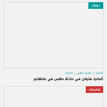
دوليّات
المانيا
عملية دهس
إصابات
ألمانيا..قتيلان في حادثة دهس في مانهايم
إقليميات