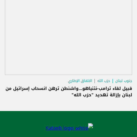
جنوب لبنان
حزب الله
الاتفاق الإطاري
قبيل لقاء ترامب-نتنياهو...واشنطن ترهن انسحاب إسرائيل من
لبنان بإزالة تهديد "حزب الله"