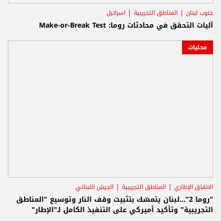
جنوب لبنان
المناطق التجريبية
اسرائيل
آليات التحقق في محادثات روما: Make-or-Break Test
محليات
الاتفاق الإطاري
المناطق التجريبية
الجيش اللبناني
"روما 2"...لبنان يتمسّك بتثبيت وقف النار وتوسيع "المناطق
التجريبية" وتأكيد أميركي على التنفيذ الكامل لـ"الإطار"