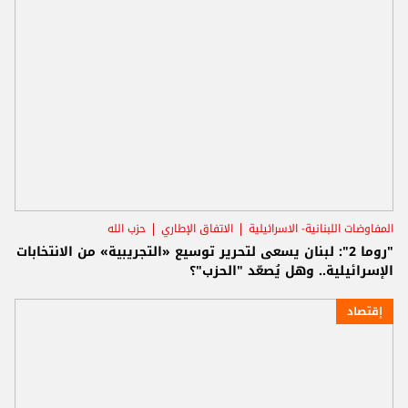
المفاوضات اللبنانية- الاسرائيلية
الاتفاق الإطاري
حزب الله
"روما 2": لبنان يسعى لتحرير توسيع «التجريبية» من الانتخابات
الإسرائيلية.. وهل يُصعّد "الحزب"؟
إقتصاد