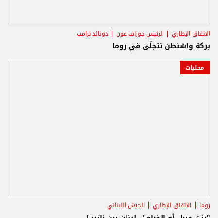
الاتفاق الإطاري
الرئيس جوزاف عون
دونالد ترامب
بركة واشنطن تتجلّى في روما
محليات
روما
الاتفاق الإطاري
الجيش اللبناني
"بنت جبيل أو الخيام".. لبنان بين نارَين!