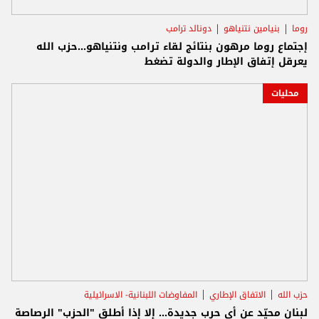
روما
بنيامين نتنياهو
دونالد ترامب
إجتماع روما مرهون بنتائج لقاء ترامب ونتنياهو...حزب الله
يعرقل إتفاق الإطار والدولة تضغط
محليات
حزب الله
الاتفاق الإطاري
المفاوضات اللبنانية- الاسرائيلية
لبنان محيّد عن أي حرب جديدة... إلا إذا أطلق "الحزب" الرصاصة