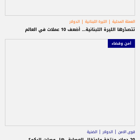
العملة المحلية
الليرة اللبنانية
الدولار
تتصدّرها الليرة اللبنانية... أضعف 10 عملات في العالم
أمن وقضاء
قوى الامن
الدولار
الضنية
20 دولار مزيّفة واعتقال العصابة...هل وصلت اليكم؟