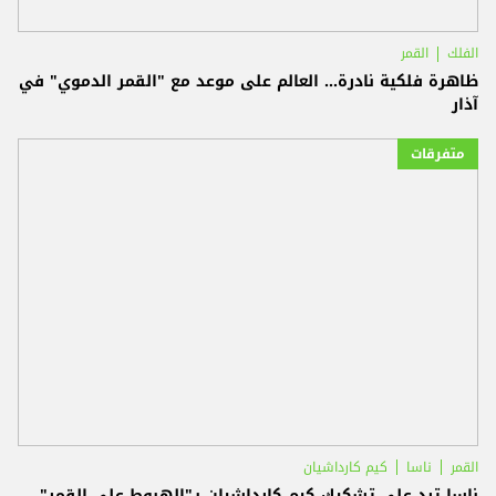
الفلك
القمر
ظاهرة فلكية نادرة... العالم على موعد مع "القمر الدموي" في
آذار
متفرقات
القمر
ناسا
كيم كارداشيان
ناسا ترد على تشكيك كيم كارداشيان بـ"الهبوط على القمر"