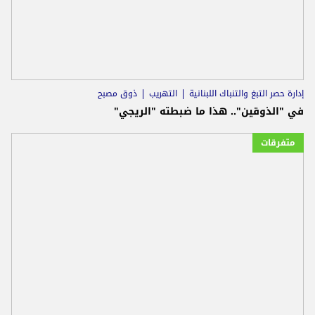
إدارة حصر التبغ والتنباك اللبنانية
التهريب
ذوق مصبح
في "الذوقين".. هذا ما ضبطته "الريجي"
متفرقات