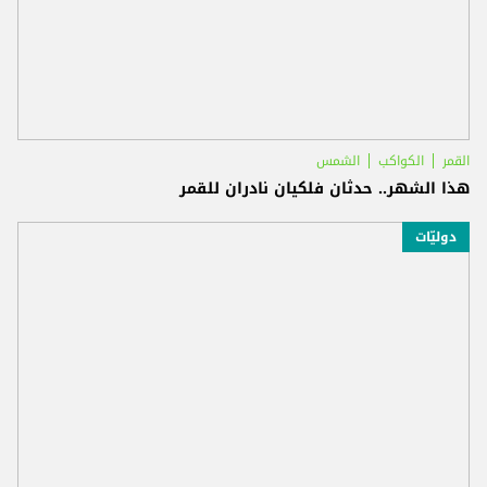
القمر
الكواكب
الشمس
هذا الشهر.. حدثان فلكيان نادران للقمر
دوليّات