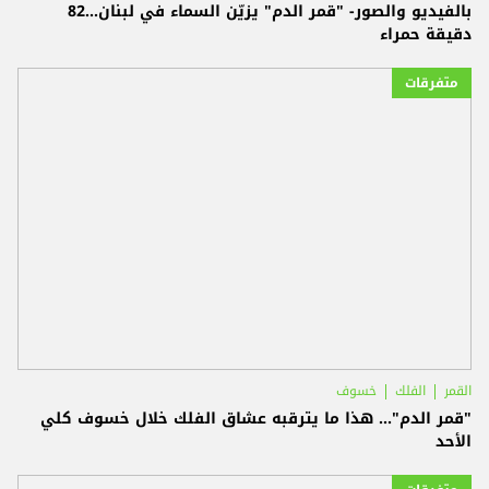
بالفيديو والصور- "قمر الدم" يزيّن السماء في لبنان...82
دقيقة حمراء
متفرقات
القمر
الفلك
خسوف
"قمر الدم"... هذا ما يترقبه عشاق الفلك خلال خسوف كلي
الأحد