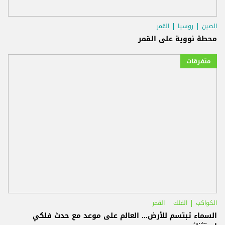
الصين
روسيا
القمر
محطة نووية على القمر
متفرقات
الكواكب
الفلك
القمر
السماء تبتسم للأرض... العالم على موعد مع حدث فلكي