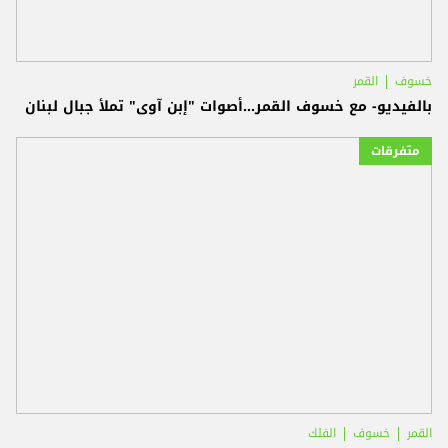
خسوف
القمر
بالفيديو- مع خسوف القمر...أصوات "إبن آوى" تملأ جبال لبنان
متفرقات
القمر
خسوف
الفلك