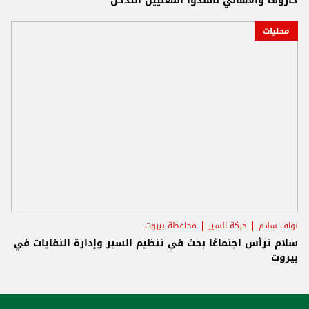
حاروف والأهالي ناشدوا المعنيين التدخل
محليات
نواف سلام
حركة السير
محافظة بيروت
سلام ترأس اجتماعًا بحث في تنظيم السير وإدارة النفايات في
بيروت