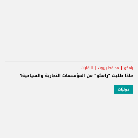
رامكو
محافظ بيروت
النفايات
ماذا طلبت "رامكو" من المؤسسات التجارية والسياحية؟
دوليّات