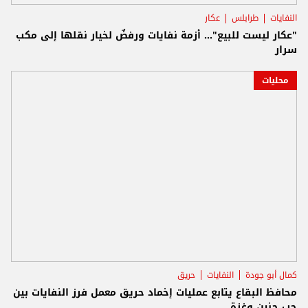
النفايات
طرابلس
عكار
"عكار ليست للبيع"... أزمة نفايات ورفضٌ لخيار نقلها إلى مكب
سرار
محليات
كمال أبو جودة
النفايات
حريق
محافظ البقاع يتابع عمليات إخماد حريق معمل فرز النفايات بين
جب جنين وغزة