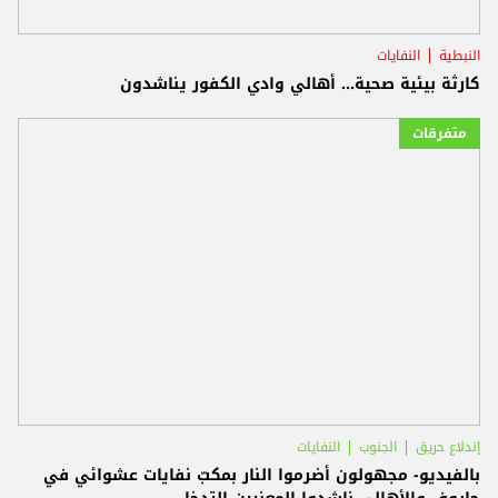
النبطية
النفايات
كارثة بيئية صحية... أهالي وادي الكفور يناشدون
متفرقات
إندلاع حريق
الجنوب
النفايات
بالفيديو- مجهولون أضرموا النار بمكبّ نفايات عشوائي في