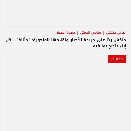
الياس حنكش
سامي الجميّل
جريدة الأخبار
حنكش ردًا على جريدة الأخبار وأقلامها المأجورة: "حثالة"... كل
إناء ينضح بما فيه
محليات