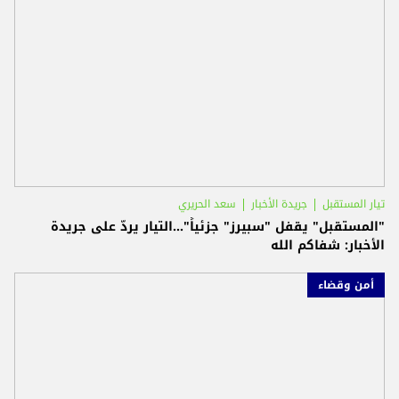
تيار المستقبل
جريدة الأخبار
سعد الحريري
"المستقبل" يقفل "سبيرز" جزئياً"...التيار يردّ على جريدة
الأخبار: شفاكم الله
أمن وقضاء