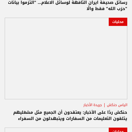
رسائل صحيفة ايران التافهة لوسائل الاعلام... "التزموا بيانات
"حزب الله" فقط والّا
محليات
الياس حنكش
جريدة الأخبار
حنكش ردًا على الأخبار: يعتقدون أن الجميع مثل مشغليهم
يتلقون التعليمات من السفارات ويتبهدلون من السفراء
محليات