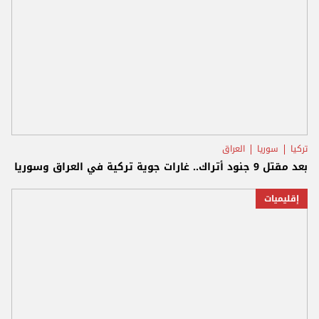
تركيا
سوريا
العراق
بعد مقتل 9 جنود أتراك.. غارات جوية تركية في العراق وسوريا
إقليميات