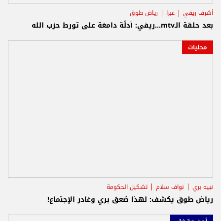
أشرف ريفي
عبرا
رياض طوق
بعد حلقة الـmtv...ريفي: أدلّة دامغة على تورط حزب الله
محليات
نبيه بري
نواف سلام
تشكيل الحكومة
رياض طوق يكشف: لهذا صُعق بري وغادر الإجتماع!