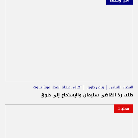
أمن وقضاء
القضاء اللبناني
رياض طوق
أهالي ضحايا انفجار مرفأ بيروت
طلب ردّ القاضي سليمان والإستماع إلى طوق
محليات