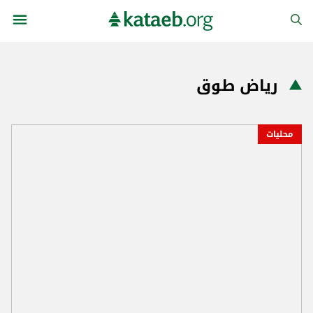
رياض طوق
محليات