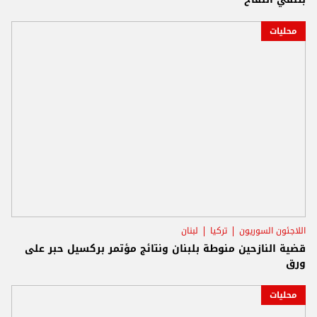
محليات
اللاجئون السوريون
تركيا
لبنان
قضية النازحين منوطة بلبنان ونتائج مؤتمر بركسيل حبر على
ورق
محليات