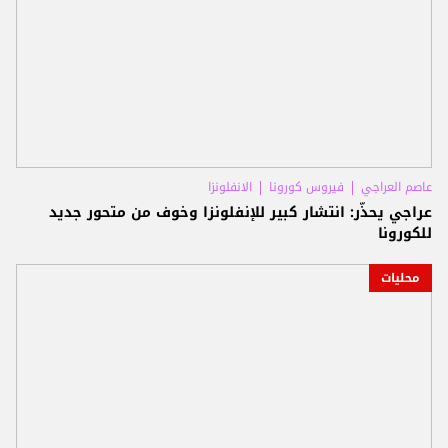
عاصم العراجي
فيروس كورونا
الانفلونزا
عراجي يحذّر: انتشار كبير للإنفلونزا وخوف من متحور جديد
للكورونا
محليات