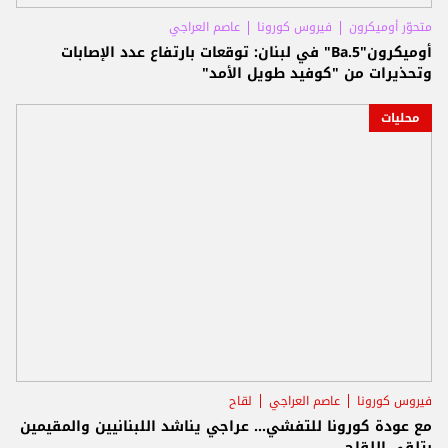
متحوّر أوميكرون
فيروس كورونا
عاصم العراجي
أوميكرون"Ba.5" في لبنان: توقعات بارتفاع عدد الإصابات
وتحذيرات من "كوفيد طويل الأمد"
محليات
فيروس كورونا
عاصم العراجي
لقاح
مع عودة كورونا للتفشي... عراجي يناشد اللبنانيين والمقيمين
بتلقي اللقاح