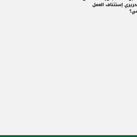
حريري إستئناف العمل
ي؟