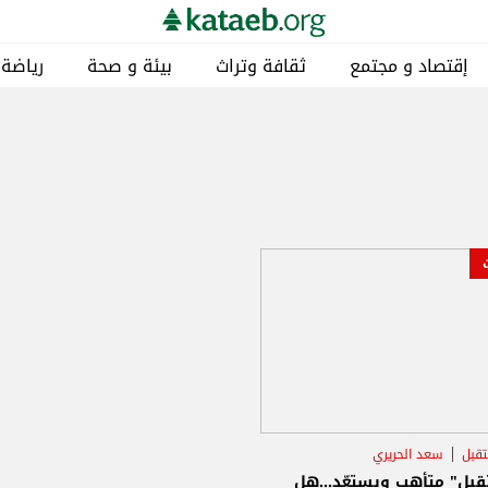
إقتصاد و مجتمع
ثقافة وتراث
بيئة و صحة
رياضة
تقبل
سعد الحريري
لسلام موسى
قبل" متأهب ويستعّد...هل