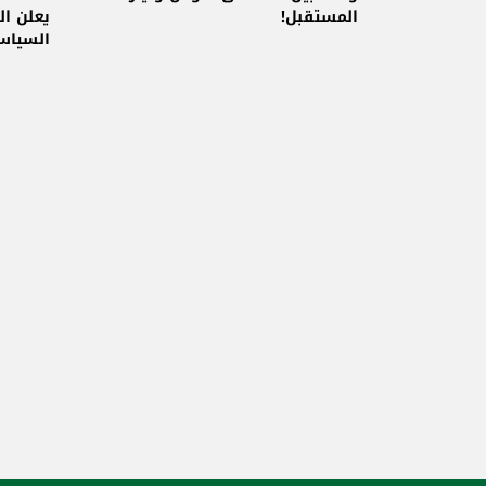
المستقبل!
يعلن ال
السياس