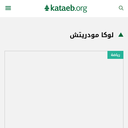
لوكا مودريتش
رياضة