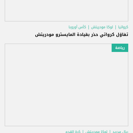
كرواتيا
لوكا مودريتش
كأس أوروبا
تفاؤل كرواتي حذر بقيادة المايسترو مودريتش
رياضة
ريال مدريد
لوكا مودريتش
كرة القدم