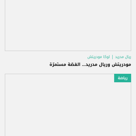
ريال مدريد
لوكا مودريتش
مودريتش وريال مدريد... القصّة مستمرّة
رياضة