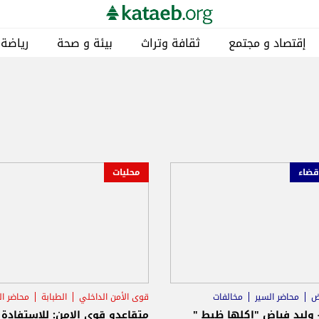
إقتصاد و مجتمع
ثقافة وتراث
بيئة و صحة
رياضة
قضاء
محليات
ض
محاضر السير
مخالفات
قوى الأمن الداخلي
الطبابة
محاضر ال
 وليد فياض "اكلها ظبط "
متقاعدو قوى الامن: للاستفادة