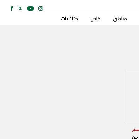
مناطق
خاص
كتائبيات
سير
 من