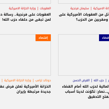
انة الاميركية
سليمان فرنجية
العقوبات
وزارة الخزانة الاميركية
له
سليمان فرنجية
ل من العقوبات الأميركية على
العقوبات على فرنجية.. رسالة د
 ومقربين من الحزب؟
لمن تبقى من حلفاء حزب الله!
قضاء
إقتصاد
حزب الله
القرض الحسن
دونالد ترامب
وزارة الخزانة الاميركية
المالية لحزب الله أمام القضاء
الخزانة الأميركية تعلن فرض عق
...نصار: تكوّنت لدينا أسباب
جديدة مرتبطة بإيران
فتح التحقيق