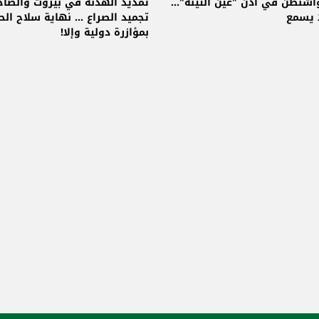
شنطن في أذن "عين التينة"...
تمديد الهدنة في بيروت والضاحي
ا يسمع
تجميد الصراع ... نهاية سلاح الح
بمؤازرة دولية وإلا!