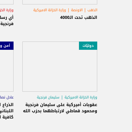
الذهب
الاونصة
وزارة الخزانة الاميركية
وزارة الخز
حزب ال
الذهب تحت الـ4000
أي رسائ
فرنجية
دوليّات
أمن و
وزارة الخزانة الاميركية
سليمان فرنجية
عادل نصار
محمود قماطي
عقوبات أميركية على سليمان فرنجية
الذراع 
ومحمود قماطي لارتباطهما بحزب الله
اللبناني
كافية ل