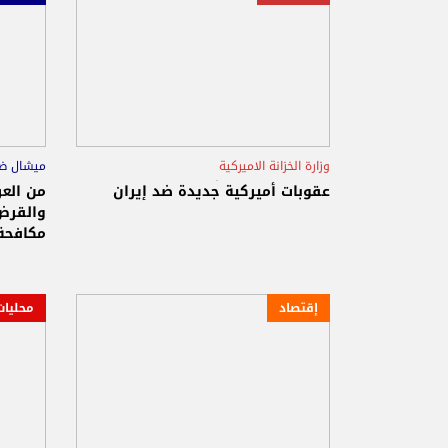
وزارة الخزانة الاميركية
ميشال ض
الولايات المتحدة الأميركية
ايران
عقوبات أميركية جديدة ضد إيران
من العر
والقرض
مكافحة 
إقتصاد
محليات