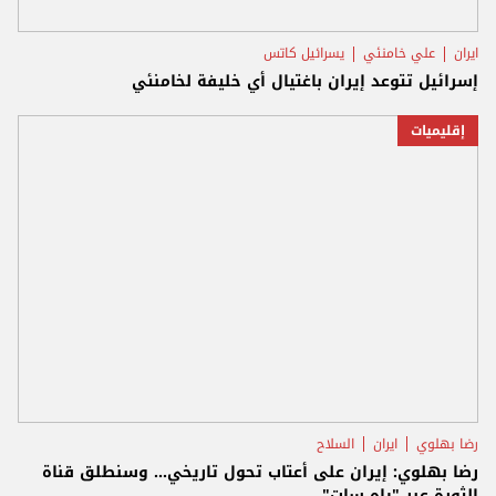
ايران
علي خامنئي
يسرائيل كاتس
إسرائيل تتوعد إيران باغتيال أي خليفة لخامنئي
إقليميات
رضا بهلوي
ايران
السلاح
رضا بهلوي: إيران على أعتاب تحول تاريخي... وسنطلق قناة
الثورة عبر "ياه سات"