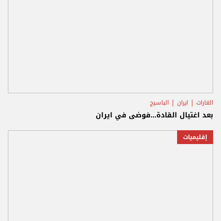
الغارات
ايران
الباسيج
بعد اغتيال القادة...فوضى في ايران
إقليميات