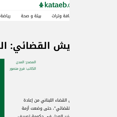
كتائبيات
م