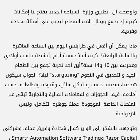
واوضحت ان "تطبيق وزارة السياحة الجديد يفتح لنا إمكانات
كبيرة إذ يجمع ويحلل آلاف المصادر ليجيب على أسئلة محددة
وفردية.
ماذا يمكن أن أفعل في طرابلس اليوم بين الساعة العاشرة
والساعة الرابعة؟. كيف أملأ خمسة أيام بأنشطة تناسب أولادي
وعمرهم بين 10 و14 سنة؟أين أجد تجربة تجمع بين الطعام
الجيد والتحديق في النجوم "stargazing" ليلا؟ الجواب سيكون
شخصيا، مصمما حسب رغبة كل سائل، وقيوده وتطلعاته، حسب
أحلامه، فيما الحجوزات والمعاملات المالية والتجارية تبقى عبر
المنصات الخاصة الموجودة. عملنا جوهره التكامل، وليس
الازدواجية".
وتوجهت بالشكر إلى الوزير كمال شحادة وفريق عمله، وشركتي
Razor Capital وSmartr Automation Software Trading ،