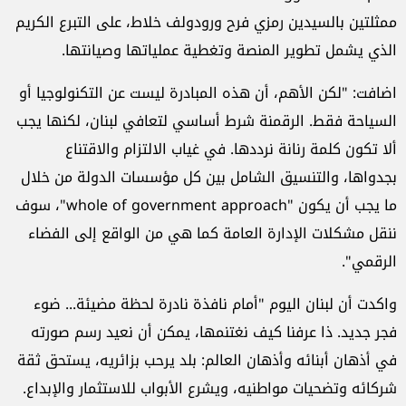
ممثلتين بالسيدين رمزي فرح ورودولف خلاط، على التبرع الكريم
الذي يشمل تطوير المنصة وتغطية عملياتها وصيانتها.
اضافت: "لكن الأهم، أن هذه المبادرة ليست عن التكنولوجيا أو
السياحة فقط. الرقمنة شرط أساسي لتعافي لبنان، لكنها يجب
ألا تكون كلمة رنانة نرددها. في غياب الالتزام والاقتناع
بجدواها، والتنسيق الشامل بين كل مؤسسات الدولة من خلال
ما يجب أن يكون "whole of government approach"، سوف
ننقل مشكلات الإدارة العامة كما هي من الواقع إلى الفضاء
الرقمي".
واكدت أن لبنان اليوم "أمام نافذة نادرة لحظة مضيئة... ضوء
فجر جديد. ذا عرفنا كيف نغتنمها، يمكن أن نعيد رسم صورته
في أذهان أبنائه وأذهان العالم: بلد يرحب بزائريه، يستحق ثقة
شركائه وتضحيات مواطنيه، ويشرع الأبواب للاستثمار والإبداع.