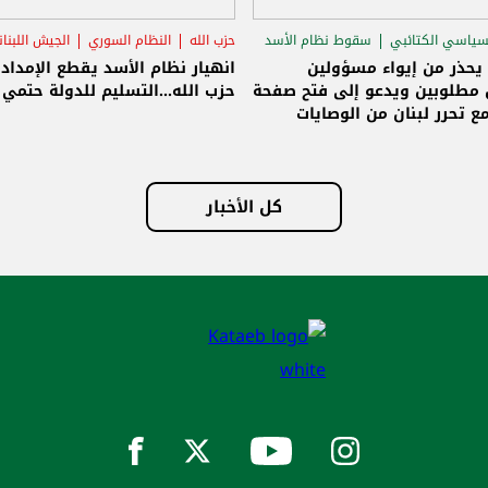
سياسي الكتائبي
سقوط نظام الأسد
حزب الله
النظام السوري
الجيش اللبنا
قاق الرئاسي
 يحذر من إيواء مسؤولين
انهيار نظام الأسد يقطع الإمداد
مطلوبين ويدعو إلى فتح صفحة
حزب الله...التسليم للدولة حتمي و
ع تحرر لبنان من الوصايات
لات
كل الأخبار