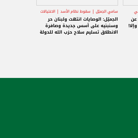
ني
سامي الجميّل
سقوط نظام الأسد
الاغتيالات
 عن
الجميّل: الوصايات انتهت ولبنان حر
إلا!
وسنبنيه على أسس جديدة وصافرة
الانطلاق تسليم سلاح حزب الله للدولة