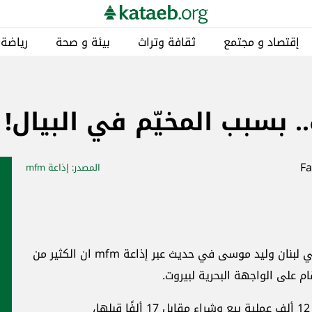
إقتصاد و مجتمع
ثقافة وتراث
بيئة و صحة
رياضة
. بسبب المخيّم في البيال!
المصدر
: إذاعة mfm
كشف نقيب الوسطاء والاستشاريين العقاريين في لبنان وليد موسى في حديث عبر إذاعة mfm ان الكثير من
م على الواجهة البحرية لبيروت.
وقال: "تراجع النشاط العقاري منذ بدء الحرب إلى 12 ألف عملية بيع وشراء مقابل 17 ألفًا قبلها،