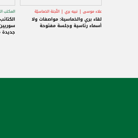
علاء موسى
نبيه بري
اللّجنة الخماسيّة
المكتب ال
الاستح
لقاء بري والخماسية: مواصفات ولا
الكتائب
أسماء رئاسية وجلسة مفتوحة
سوريين 
جديدة م
والاحتلا