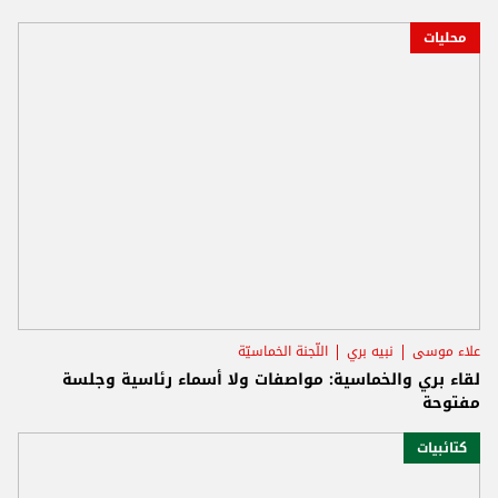
محليات
علاء موسى
نبيه بري
اللّجنة الخماسيّة
لقاء بري والخماسية: مواصفات ولا أسماء رئاسية وجلسة
مفتوحة
كتائبيات