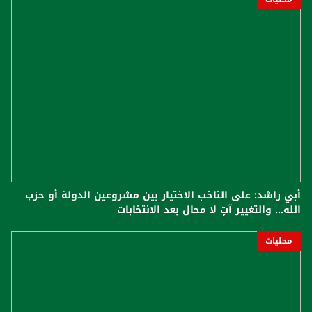
أبي راشد: على الناخب الاختيار بين مشروعين الدولة أو حزب
الله... والتغيير آتٍ لا محال بعد الانتخابات
محليات