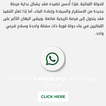
للدولة
اللبنانية
.
فإذا
أُحسن
تنفيذه
فقد
يشكل
بداية
مرحلة
جديدة
من
الاستقرار
والسيادة
وإعادة
البناء،
أما
إذا
تعثر
التنفيذ
فقد
يتحول
إلى
فرصة
تاريخية
ضائعة
.
ويبقى
الرهان
الأكبر
على
اللبنانيين
في
بناء
دولة
قوية
ذات
سلطة
واحدة
وسلاح
شرعي
واحد
.
Join our
kataeb.org
Whatsapp
Group
CLICK HERE