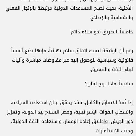
الأمنية،
بحيث
تصبح
المساعدات
الدولية
مرتبطة
بالإنجاز
الفعلي
والشفافية
والإصلاح
.
خامساً
:
الطريق
نحو
سلام
دائم
رغم
أن
الوثيقة
ليست
اتفاق
سلام
نهائياً،
فإنها
تضع
أسساً
قانونية
وسياسية
للوصول
إليه
عبر
مفاوضات
مباشرة
وآليات
لبناء
الثقة
والتنسيق
.
سادساً
:
ماذا
يربح
لبنان؟
إذا
نُفذ
الاتفاق
بالكامل،
فقد
يحقق
لبنان
استعادة
السيادة،
وانسحاب
القوات
الإسرائيلية،
وحصر
السلاح
بيد
الدولة،
وتعزيز
دور
الجيش،
وإطلاق
إعادة
الإعمار،
واستعادة
الثقة
الدولية،
وجذب
الاستثمارات
.