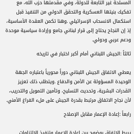
المسلحة
غير
التابعة
للدولة،
وفي
مقدمتها
حزب
الله،
مع
تفكيك
بنيتها
العسكرية
والتحقق
الدولي
من
التنفيذ
قبل
استكمال
الانسحاب
الإسرائيلي
.
وهنا
تكمن
العقدة
الأساسية،
إذ
إن
النجاح
يحتاج
إلى
قرار
لبناني
جامع
وإرادة
سياسية
موحدة
ودعم
عربي
ودولي
.
ثالثاً
:
الجيش
اللبناني
أمام
أكبر
اختبار
في
تاريخه
يعطي
الاتفاق
الجيش
اللبناني
دوراً
محورياً
باعتباره
الجهة
الوحيدة
المسؤولة
عن
الأمن
والدفاع
.
ويتطلب
ذلك
تعزيز
القدرات
البشرية،
وتحديث
التسليح،
وتأمين
التمويل
والتدريب،
لأن
نجاح
الاتفاق
مرتبط
بقدرة
الجيش
على
ملء
الفراغ
الأمني
.
رابعاً
:
إعادة
الإعمار
مقابل
الإصلاح
يربط
الاتفاق
بوضوح
بين
إعادة
الإعمار
وتنفيذ
الالتزامات