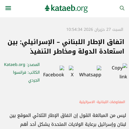
السبت 27 حزيران 2026 10:54:34
اتفاق الإطار اللبناني – الإسرائيلي: بين
استعادة الدولة ومخاطر التنفيذ
المصدر
: Kataeb.org
الكاتب
: فرانسوا
الجردي
المفاوضات اللبنانية- الاسرائيلية
ليس
من
المبالغة
القول
إن
اتفاق
الإطار
الثلاثي
الموقع
بين
لبنان
وإسرائيل
برعاية
الولايات
المتحدة
يشكل
أحد
أهم