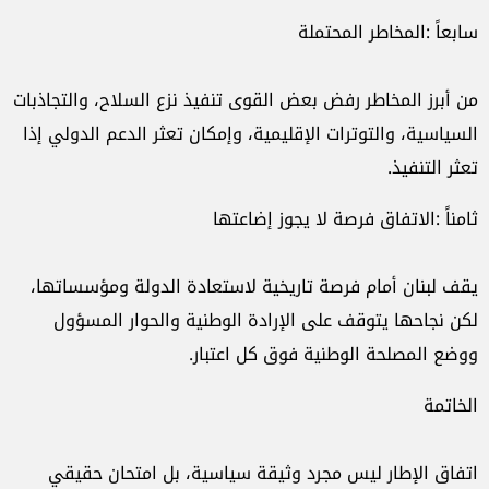
سابعاً
:
المخاطر
المحتملة
من
أبرز
المخاطر
رفض
بعض
القوى
تنفيذ
نزع
السلاح،
والتجاذبات
السياسية،
والتوترات
الإقليمية،
وإمكان
تعثر
الدعم
الدولي
إذا
تعثر
التنفيذ
.
ثامناً
:
الاتفاق
فرصة
لا
يجوز
إضاعتها
يقف
لبنان
أمام
فرصة
تاريخية
لاستعادة
الدولة
ومؤسساتها،
لكن
نجاحها
يتوقف
على
الإرادة
الوطنية
والحوار
المسؤول
ووضع
المصلحة
الوطنية
فوق
كل
اعتبار
.
الخاتمة
اتفاق
الإطار
ليس
مجرد
وثيقة
سياسية،
بل
امتحان
حقيقي