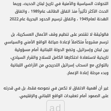
التحولات
السياسية
والأمنية
في
تاريخ
لبنان
الحديث،
وربما
الحدث
الأكثر
تأثيراً
منذ
اتفاق
الطائف
عام
1989
،
واتفاق
الهدنة
لعام
1949
،
واتفاق
ترسيم
الحدود
البحرية
عام
2022.
فالوثيقة
لا
تقتصر
على
تنظيم
وقف
الأعمال
العسكرية،
بل
ترسم
مشروعاً
متكاملاً
لإعادة
صياغة
الواقع
الأمني
والسياسي
بين
لبنان
وإسرائيل،
وتضع
الدولة
اللبنانية
أمام
مسؤولية
تاريخية
لاستعادة
احتكارها
الكامل
للسلاح
والقرار
السيادي،
بالتوازي
مع
انسحاب
إسرائيل
التدريجي
من
الأراضي
اللبنانية
وبدء
مرحلة
إعادة
الإعمار
.
غير
أن
أهمية
الاتفاق
لا
تكمن
في
نصوصه
فقط،
بل
في
قدرته
على
الصمود
أمام
تعقيدات
الواقع
اللبناني
والإقليمي
.
ad