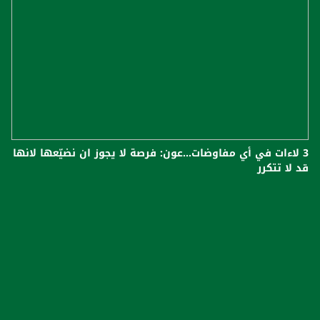
3 لاءات في أي مفاوضات...عون: فرصة لا يجوز ان نضيّعها لانها
قد لا تتكرر