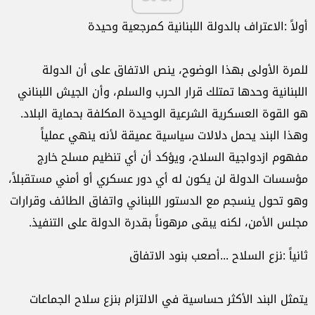
أولاً
:
الاعتراف
بالدولة
اللبنانية
كمرجعية
وحيدة
للمرة
الأولى
بهذا
الوضوح،
ينص
الاتفاق
على
أن
الدولة
اللبنانية
وحدها
تمتلك
قرار
الحرب
والسلم،
وأن
الجيش
اللبناني
هو
القوة
العسكرية
الشرعية
الوحيدة
المكلفة
بحماية
البلاد
.
وهذا
البند
يحمل
دلالات
سياسية
عميقة
لأنه
ينهي
عملياً
مفهوم
ازدواجية
السلاح،
ويؤكد
أن
أي
تنظيم
مسلح
خارج
مؤسسات
الدولة
لن
يكون
له
أي
دور
عسكري
أو
أمني
مستقبلاً،
وهو
تحول
ينسجم
مع
الدستور
اللبناني
واتفاق
الطائف
وقرارات
مجلس
الأمن،
لكنه
يبقى
مرهوناً
بقدرة
الدولة
على
التنفيذ
.
ثانياً
:
نزع
السلاح
...
أصعب
بنود
الاتفاق
يتمثل
البند
الأكثر
حساسية
في
الالتزام
بنزع
سلاح
الجماعات