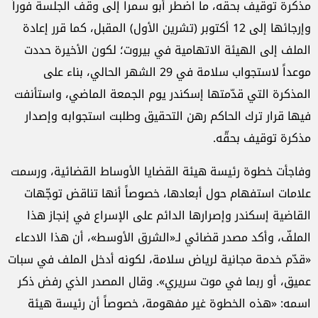
مذكرة توقيف بحقه، ما اضطر أبو سمرا إلى وقف الجلسة فوراً
وإرجائها إلى 12 أكتوبر (تشرين الأول) المقبل، كما قرر إعادة
الملف إلى الهيئة الاتهامية في بيروت؛ لكون الأخيرة حددت
موعداً لاستجواب سلامة في 29 الشهر الحالي، بناء على
المذكرة التي قدّمتها إسكندر يوم الجمعة الماضي، واستأنفت
فيها قرار ترك الحاكم رهن التحقيق وطلبت استجوابه وإصدار
مذكرة توقيف بحقّه.
وفاجأت خطوة رئيسة هيئة القضايا الأوساط القضائية، ورسمت
علامات استفهام حول أبعادها، خصوصاً أنها تناقض توجّهات
القاضية إسكندر وإصرارها الدائم على الإسراع في إنجاز هذا
الملفّ، وأكد مصدر قضائي لـ«الشرق الأوسط»، أن هذا الادعاء
«قدّم خدمة مجانية لرياض سلامة، لكونه أدخل الملف في سبات
عميق، أو ربما في موت سريري». وقال المصدر الذي رفض ذكر
اسمه: «هذه الخطوة غير مفهومة، خصوصاً أن رئيسة هيئة