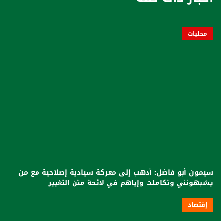
محليات
سيمون أبو فاضل: أذهب إلى معركة سيادية إصلاحية مع من
يشبهونني وتكاملت وإياهم في لائحة متن التغيير
إقتصاد