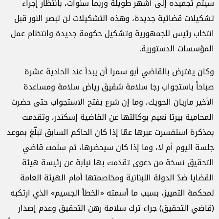
سيتم تجميده إلى أشهر طويلة وربما سنوات، بانتظار إجراء
تشكيلات قضائية جديدة، وهذه التشكيلات لن تبصر النور قبل
انتخاب رئيس للجمهورية وتشكيل حكومة جديدة وانتظام عمل
المؤسسات الدستورية.
وكان يفترض بالقاضي أبو سمرا أن يبدأ عند الحادية عشرة
صباحاً باستجواب رجا سلامة شقيق رياض سلامة ومساعدة
الأخير ماريان الحويك، وما إن شرع بفتح الاستجواب حتى حضرت
المحامية بيرتا نعيم بوكالتها عن القاضية إسكندر، وتقدمت
بمذكرة استفسرت عبرها عمّا إذا كان الحاكم السابق تبلّغ بموعد
جلسة اليوم أم لا، وما إذا كان سيحضرها، ثم سلّمت قاضي
التحقيق نسخة من دعوى تقدّمت بها نيابة عن رئيسة هيئة
القضايا ضدّ الدولة اللبنانية ومخاصمتها أمام الهيئة العامة
لمحكمة التمييز، بسبب ما أسمته «الخطأ الجسيم» الذي ارتكبه
(قاضي التحقيق) جراء ترك سلامة رهن التحقيق وعدم إصدار