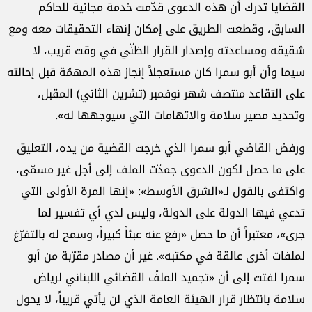
القضايا تدرك أن هذه الدعوى قدّمت خدمة مجانية للحاكم
السابق، وقطعت الطريق على إمكان إنهاء التحقيقات معه ومع
شقيقه ومساعدته وإصدار القرار الظنّي في وقت قريب، لا
سيما وأن أبو سمرا كان مستعجلاً إنجاز هذه المهمّة قبل إحالته
على التقاعد منتصف شهر نوفمبر (تشرين الثاني) المقبل،
وتحديد مصير سلامة والاتهامات التي سيوجهها له».
ورفض القاضي أبو سمرا الذي خرجت القضية من يده، التعليق
على ما حصل لكون الدعوى جمدّت الملف إلى أجل غير مسمّى،
واكتفى بالقول لـ«الشرق الأوسط»: «إنها المرة الأولى التي
تدعي فيها الدولة على الدولة، وليس لدي أي تفسير لما
جرى»، معتبراً أن ما حصل «رفع عنه عبئاً كبيراً، وسمح له بالتفرّغ
لملفات أخرى عالقة في مكتبه». غير أن مصادر مقرّبة من أبو
سمرا لفتت إلى أن «تجميد الملفّ القضائي اللبناني لرياض
سلامة بانتظار قرار الهيئة العامة الذي لن يأتي قريباً، لا يحول